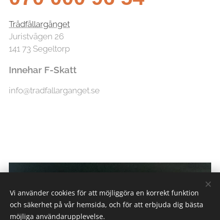
Trädfällargänget
Juristvägen 26
141 73 Segeltorp
Innehar F-Skatt
info@tradfallarganget.se
Vi använder cookies för att möjliggöra en korrekt funktion
och säkerhet på vår hemsida, och för att erbjuda dig bästa
möjliga användarupplevelse.