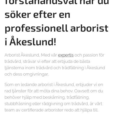
förstahandsval när du
söker efter en
professionell arborist
i Åkeslund!
Arborist Åkeslund, Med vår
expertis
och passion för
trädvård, strävar vi efter att erbjuda de bästa
tjänsterna inom trädvård och trädfällning i Åkeslund
och dess omgivningar..
Som en ledande arborist i Åkeslund, erbjuder vi en
rad tjänster för att möta dina behov. Oavsett om du
behöver hjälp med beskärning, trädfällning,
stubbfräsning eller rådgivning om trädvård, är vårt
team av certifierade arborister redo att hjälpa till.