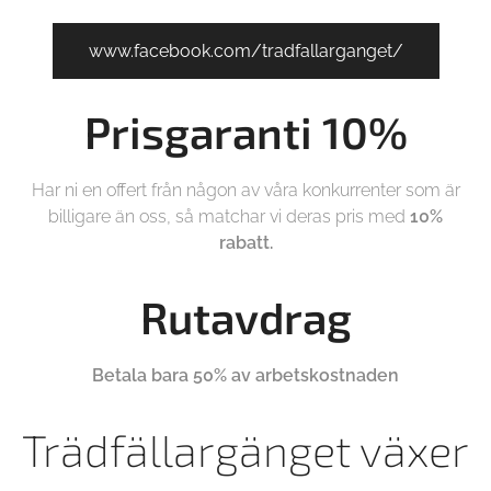
www.facebook.com/tradfallarganget/
Prisgaranti 10%
Har ni en offert från någon av våra konkurrenter som är
billigare än oss, så matchar vi deras pris med
10%
rabatt.
Rutavdrag
Betala bara 50% av arbetskostnaden
Trädfällargänget växer