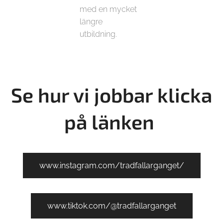
med en mycket
längre
utbildning.
Se hur vi jobbar klicka
på länken
www.instagram.com/tradfallarganget/
www.tiktok.com/@tradfallarganget