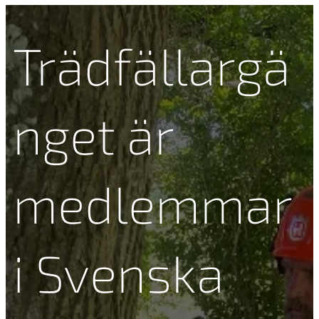
Trädfällargä
nget är
medlemmar
i Svenska