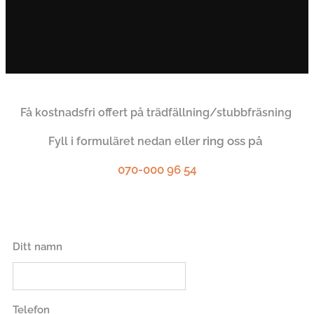
Få kostnadsfri offert på trädfällning/stubbfräsning
ller ring oss på
Fyll i formuläret nedan e
070-000 96 54
Ditt namn
Telefon