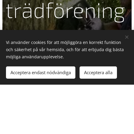
trädförening
en och ISA.
Vi använder cookies för att möjliggöra en korrekt funktion
och säkerhet på vår hemsida, och för att erbjuda dig bästa
möjliga användarupplevelse.
Acceptera endast nödvändiga
Acceptera alla
Trädfällargänget är medlemmar i Svenska
trädföreningen och ISA. Våra meriter talar för sig
själva, arbetet görs utifrån mångårig erfarenhet och
expertis inom trädfällning. Genom att välja
Trädfällargänget, får du som kund ut mer för
pengarna och du kan vara säker på att vi gör ett bra
jobb, hur stort eller litet arbetet än är.