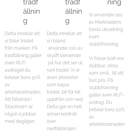
trädf
trädf
ning
ällnin
ällnin
Vi använder oss
g
g
av Marknadens
bästa utrustning
Detta innebär att
Detta innebär att
inom
vi fäller trädet
vi i bland
stubbfräsning.
från marken. På
använder oss av
trädfällning gäller
skylift beroende
Vi fräser bort era
även RUT-
på hur det ser ut
stubbar, stora
avdraget du
runt trädet. Vi är
som små,. till ett
betalar bara 50%
även arborister
fast pris. På
av
som kapar
stubbfräsning
arbetskostnaden.
trädet, bit för bit,
gäller även RUT-
Att fällaträd i
uppifrån och ned.
avdrag. Du
Stockholm är
Detta ger en helt
betalar bara 50%
något vi jobbar
annan kontroll
av
med dagligen.
över
arbetskostnaden.
nedfällningen,