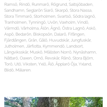
Ramsö, Rindö, Runmarö, Rögrund, Saltsjöbaden,
Sandhamn, Seglarön Siarö, Skarpö, Stora Nassa,
Stora Timmarö, Storholmen, Svartsö, Södra lagnö,
Tranholmen, Tynningö, Uvön, Vaxholm, Vindö,
Värmdö, Vårholma, Ålön, Ägnö, Östra Lagnö, Askö,
Aspö, Bedarön, Biskopsön, Dalarö, Fifången,
Fjärdlången, Grän, Gålö, Huvudskär, Jungfuskär,
Jutholmen, Järflotta, Kymmendö, Landsort,
Långviksskär, Muskö, Mällsten Norrö, Nynäshamn,
Nåttarö, Oaxen, Ornö, Revskär, Rånö, Stora Björn,
Torö, Utö, Viksten, Yxlö, Ålö, Äpplarö Öja, Yxland,
Blidö, Mälaren.