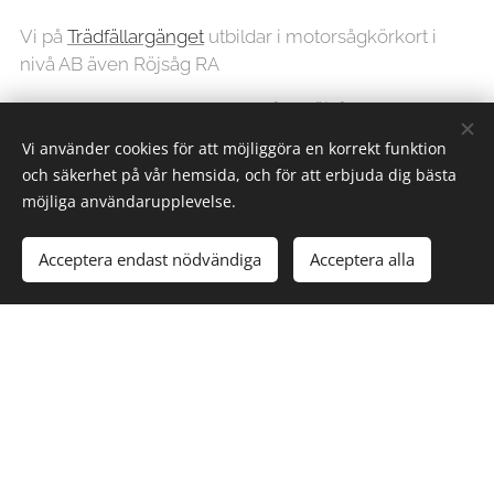
Vi på
Trädfällargänget
utbildar i motorsågkörkort i
nivå AB även Röjsåg RA
Den som arbetar med motorsåg, Röjsåg ska ha
tillräckliga kunskaper för att göra det på ett säkert sätt.
Vi använder cookies för att möjliggöra en korrekt funktion
Den 1 januari 2015 börjar kravet gälla på att den som
och säkerhet på vår hemsida, och för att erbjuda dig bästa
använder motorsåg i arbetet ska ha godkänts i ett
möjliga användarupplevelse.
teoretiskt och ett praktiskt prov.
Acceptera endast nödvändiga
Acceptera alla
Den teoretisk utbildningen hålls i våra lokaler i Länna
den praktiska delen är även den i Länna där vi håller
till i skogen.
Pris Motorsågskörkort AB 9200:- exl moms 3 dagars
utbildning
Pris Röjsåg RA 3400:- exl moms 1 dags utbildning.