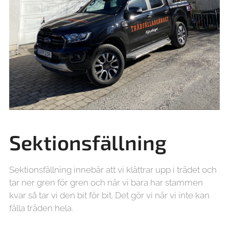
Sektionsfällning
Sektionsfällning innebär att vi klättrar upp i trädet och
tar ner gren för gren och när vi bara har stammen
kvar så tar vi den bit för bit. Det gör vi när vi inte kan
fälla träden hela.