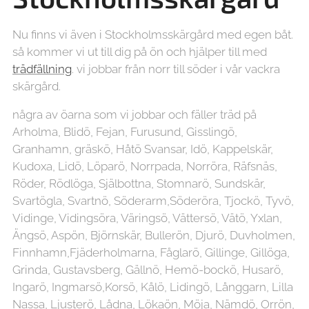
Nu finns vi även i Stockholmsskärgård med egen båt.
så kommer vi ut till dig på ön och hjälper till med
trädfällning
. vi jobbar från norr till söder i vår vackra
skärgård.
några av öarna som vi jobbar och fäller träd på
Arholma, Blidö, Fejan, Furusund, Gisslingö,
Granhamn, gräskö, Håtö Svansar, Idö, Kappelskär,
Kudoxa, Lidö, Löparö, Norrpada, Norröra, Räfsnäs,
Röder, Rödlöga, Själbottna, Stomnarö, Sundskär,
Svartögla, Svartnö, Söderarm,Söderöra, Tjockö, Tyvö,
Vidinge, Vidingsöra, Väringsö, Vättersö, Vätö, Yxlan,
Ängsö, Aspön, Björnskär, Bullerön, Djurö, Duvholmen,
Finnhamn,Fjäderholmarna, Fåglarö, Gillinge, Gillöga,
Grinda, Gustavsberg, Gällnö, Hemö-bockö, Husarö,
Ingarö, Ingmarsö,Korsö, Kålö, Lidingö, Långgarn, Lilla
Nassa, Ljusterö, Lådna, Lökaön, Möja, Nämdö, Orrön,