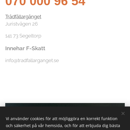
070 000 96 54
Trädfällargänget
Juristvägen 26
141 73 Segeltorp
Innehar F-Skatt
info@tradfallarganget.se
Vi använder cookies för att möjliggöra en korrekt funktion
och säkerhet på vår hemsida, och för att erbjuda dig bästa