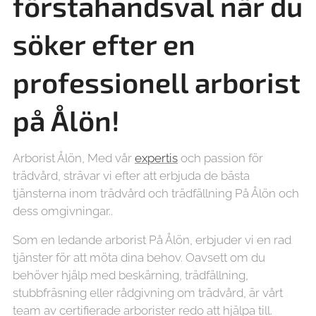
förstahandsval när du
söker efter en
professionell arborist
på Ålön!
Arborist Ålön, Med vår
expertis
och passion för
trädvård, strävar vi efter att erbjuda de bästa
tjänsterna inom trädvård och trädfällning På Ålön och
dess omgivningar..
Som en ledande arborist På Ålön, erbjuder vi en rad
tjänster för att möta dina behov. Oavsett om du
behöver hjälp med beskärning, trädfällning,
stubbfräsning eller rådgivning om trädvård, är vårt
team av certifierade arborister redo att hjälpa till.