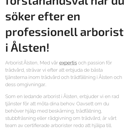
förstahandsval när du
söker efter en
professionell arborist
i Ålsten!
Arborist Ålsten, Med vår
expertis
och passion för
trädvård, strävar vi efter att erbjuda de bästa
tjänsterna inom trädvård och trädfällning i Ålsten och
dess omgivningar..
Som en ledande arborist i Ålsten, erbjuder vi en rad
tjänster för att möta dina behov. Oavsett om du
behöver hjälp med beskärning, trädfällning,
stubbfräsning eller rådgivning om trädvård, är vårt
team av certifierade arborister redo att hjälpa till.