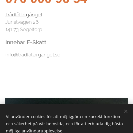
Trädfällargänget
Juristvägen 26
141 73 Segeltorp
Innehar F-Skatt
info@tradfallarganget.se
Vi använder cookies för att möjliggöra en korrekt funktion
och säkerhet på vår hemsida, och för att erbjuda dig bästa
möjliga användarupplevelse.