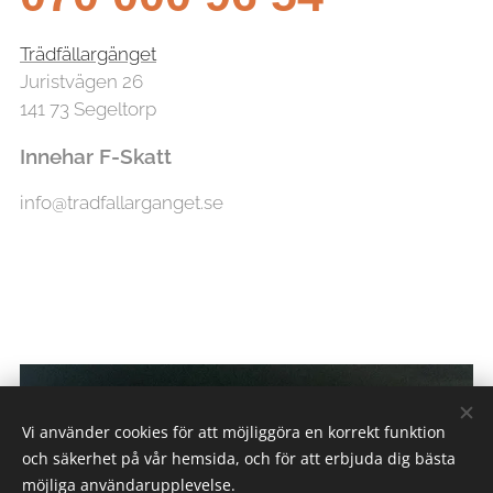
Trädfällargänget
Juristvägen 26
141 73 Segeltorp
Innehar F-Skatt
info@tradfallarganget.se
Vi använder cookies för att möjliggöra en korrekt funktion
och säkerhet på vår hemsida, och för att erbjuda dig bästa
möjliga användarupplevelse.