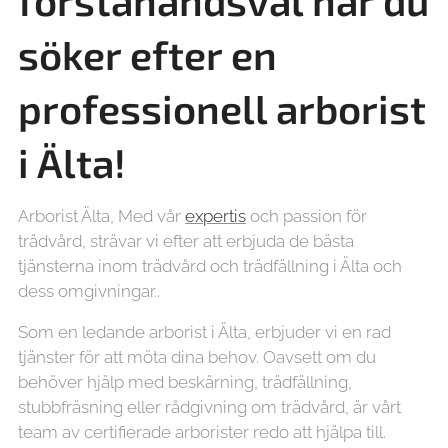
förstahandsval när du
söker efter en
professionell arborist
i Älta!
Arborist Älta, Med vår
expertis
och passion för
trädvård, strävar vi efter att erbjuda de bästa
tjänsterna inom trädvård och trädfällning i Älta och
dess omgivningar..
Som en ledande arborist i Älta, erbjuder vi en rad
tjänster för att möta dina behov. Oavsett om du
behöver hjälp med beskärning, trädfällning,
stubbfräsning eller rådgivning om trädvård, är vårt
team av certifierade arborister redo att hjälpa till.