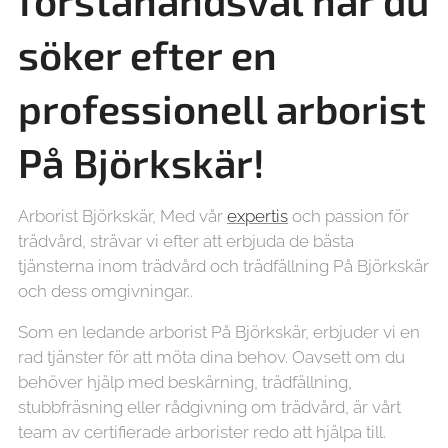
förstahandsval när du
söker efter en
professionell arborist
På Björkskär!
Arborist Björkskär, Med vår
expertis
och passion för
trädvård, strävar vi efter att erbjuda de bästa
tjänsterna inom trädvård och trädfällning På Björkskär
och dess omgivningar..
Som en ledande arborist På Björkskär, erbjuder vi en
rad tjänster för att möta dina behov. Oavsett om du
behöver hjälp med beskärning, trädfällning,
stubbfräsning eller rådgivning om trädvård, är vårt
team av certifierade arborister redo att hjälpa till.