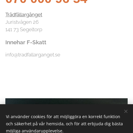
Trädfällargänget
Juristvägen 26
141 73 Segeltorp
Innehar F-Skatt
info@tradfallarganget.se
Vi använder cookies för att möjliggöra en korrekt funktion
och säkerhet på vår hemsida, och för att erbjuda dig bästa
möjliga användarupplevelse.