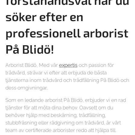
förstahandsval när du
söker efter en
professionell arborist
På Blidö!
Arborist Blidö, Med vår
expertis
och passion för
trädvård, strävar vi efter att erbjuda de bästa
tjänsterna inom trädvård och trädfällning På Blidö och
dess omgivningar..
Som en ledande arborist På Blidö, erbjuder vi en rad
tjänster för att möta dina behov. Oavsett om du
behöver hjälp med beskärning, trädfällning,
stubbfräsning eller rådgivning om trädvård, är vårt
team av certifierade arborister redo att hjälpa till.