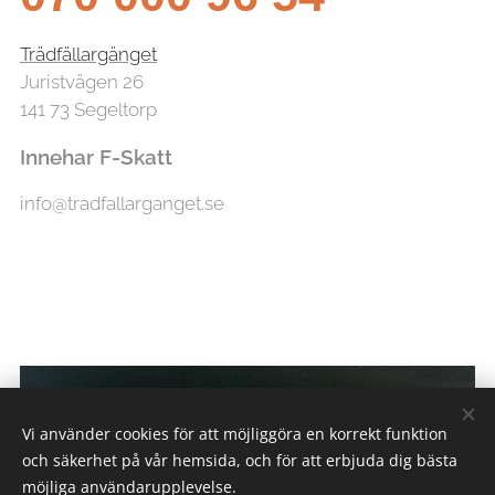
Trädfällargänget
Juristvägen 26
141 73 Segeltorp
Innehar F-Skatt
info@tradfallarganget.se
Vi använder cookies för att möjliggöra en korrekt funktion
och säkerhet på vår hemsida, och för att erbjuda dig bästa
möjliga användarupplevelse.