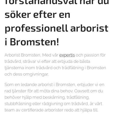
förstahandsval när du
söker efter en
professionell arborist
i Bromsten!
Arborist Bromsten, Med vår
expertis
och passion för
trädvård, strävar vi efter att erbjuda de bästa
tjänsterna inom trädvård och trädfällning i Bromsten
och dess omgivningar..
Som en ledande arborist i Bromsten, erbjuder vi en
rad tjänster för att möta dina behov. Oavsett om du
behöver hjälp med beskärning, trädfällning,
stubbfräsning eller rådgivning om trädvård, är vårt
team av certifierade arborister redo att hjälpa till.