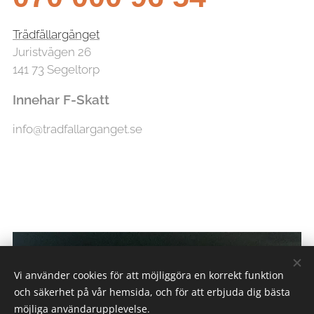
Trädfällargänget
Juristvägen 26
141 73 Segeltorp
Innehar F-Skatt
info@tradfallarganget.se
Vi använder cookies för att möjliggöra en korrekt funktion
och säkerhet på vår hemsida, och för att erbjuda dig bästa
möjliga användarupplevelse.