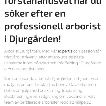
förstahandsval när du
söker efter en
professionell arborist
i Djurgården!
Arborist Djurgården, Med vår
expertis
och passion för
trädvård, strävar vi efter att erbjuda de bästa
tjänsterna inom trädvård och trädfällning i Djurgården
och dess omgivningar..
Som en ledande arborist i Djurgården, erbjuder vi en
rad tjänster för att möta dina behov. Oavsett om du
behöver hjälp med beskärning, trädfällning,
stubbfräsning eller rådgivning om trädvård, är vårt
team av certifierade arborister redo att hjälpa till.