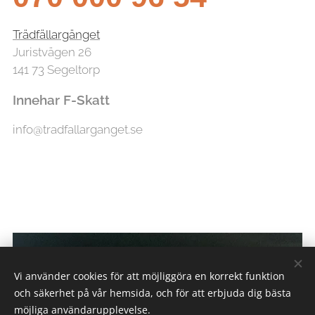
Trädfällargänget
Juristvägen 26
141 73 Segeltorp
Innehar F-Skatt
info@tradfallarganget.se
Vi använder cookies för att möjliggöra en korrekt funktion
och säkerhet på vår hemsida, och för att erbjuda dig bästa
möjliga användarupplevelse.