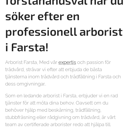
förstahandsval när du
söker efter en
professionell arborist
i Farsta!
Arborist Farsta, Med vår
expertis
och passion för
trädvård, strävar vi efter att erbjuda de bästa
tjänsterna inom trädvård och trädfällning i Farsta och
dess omgivningar..
Som en ledande arborist i Farsta, erbjuder vi en rad
tjänster för att möta dina behov. Oavsett om du
behöver hjälp med beskärning, trädfällning,
stubbfräsning eller rådgivning om trädvård, är vårt
team av certifierade arborister redo att hjälpa till.