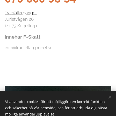
Trädfällargänget
Juristvägen 26
141 73 Segeltorp
Innehar F-Skatt
info@tradfallarganget.se
Vi använder cookies för att möjliggöra en korrekt funktion
och säkerhet på vår hemsida, och för att erbjuda dig bästa
möjliga användarupplevelse.