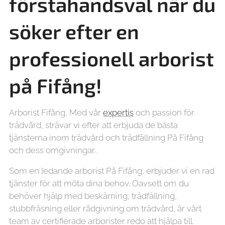
förstahandsval när du
söker efter en
professionell arborist
på Fifång!
Arborist Fifång, Med vår
expertis
och passion för
trädvård, strävar vi efter att erbjuda de bästa
tjänsterna inom trädvård och trädfällning På Fifång
och dess omgivningar..
Som en ledande arborist På Fifång, erbjuder vi en rad
tjänster för att möta dina behov. Oavsett om du
behöver hjälp med beskärning, trädfällning,
stubbfräsning eller rådgivning om trädvård, är vårt
team av certifierade arborister redo att hjälpa till.