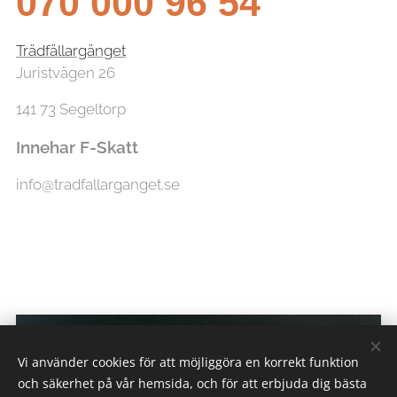
070 000 96 54
Trädfällargänget
Juristvägen 26
141 73 Segeltorp
Innehar F-Skatt
info@tradfallarganget.se
Vi använder cookies för att möjliggöra en korrekt funktion
och säkerhet på vår hemsida, och för att erbjuda dig bästa