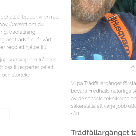
edhäll, erbjuder vi en rad
ehov. Oavsett om du
g, trädfällning,
ng om trädvård, är vårt
r redo att hjälpa till.
 djup kunskap om trädens
Ar
r oss till experter på att
 och storlekar.
Vi på Trädfällargänget först
bevara Fredhälls naturliga s
av de senaste teknikerna oc
säkerställa att varje jobb utf
sätt.
Trädfällargänget tar