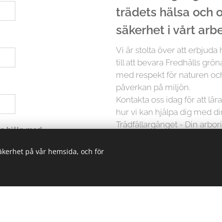
trädets hälsa och
säkerhet i vårt arb
Vi är stolta över att erbjuda
till att bevara Fredhälls grön
med respekt för naturen och
påverkan på miljön.
Kontakta oss idag för att lä
hur vi kan hjälpa dig med d
Trädfällargänget - Din arboris
 ha hjälp med
säkerhet på vår hemsida, och för
Men det slutar inte där. Vi p
träd är unikt och kräver in
erbjuder vi skräddarsydda lö
oavsett storlek. Från små träd
kunskapen och erfarenheten 