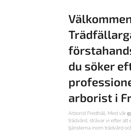
Välkommen 
Trädfällarg
förstahand
du söker ef
professione
arborist i F
Arborist Fredhäll, Med vår
e
trädvård, strävar vi efter at
tjänsterna inom trädvård och