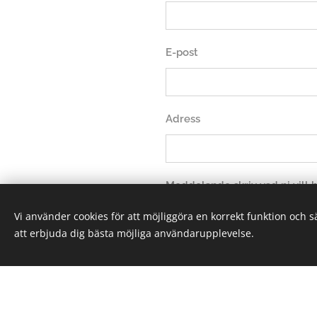
E-post
Adress
Meddelande skriv vad ni vill
Vi använder cookies för att möjliggöra en korrekt funktion och 
att erbjuda dig bästa möjliga användarupplevelse.