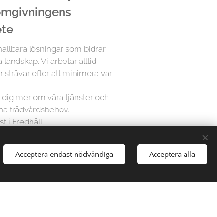
 omgivningens
ete
 hållbara lösningar som bidrar
a landskap. Vi arbetar alltid
 strävar efter att minimera vår
ra dig mer om våra tjänster och
ina trädvårdsbehov.
t i Fredhäll.
Acceptera endast nödvändiga
Acceptera alla
å Trädfällargänget vet att varje
dividuell uppmärksamhet. Därför
sningar för varje projekt,
gårdar till stora parker, vi har
att hantera alla typer av