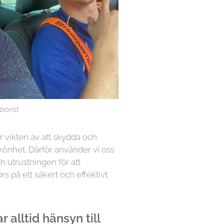
borist
år vikten av att skydda och
könhet. Därför använder vi oss
h utrustningen för att
örs på ett säkert och effektivt
 alltid hänsyn till