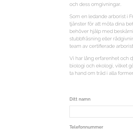
och dess omgivningar..
Som en ledande arborist i Fr
tjänster för att möta dina b
behöver hjälp med beskärnin
stubbfräsning eller rådgivni
team av certifierade arboriste
Vi har lång erfarenhet och
biologi och ekologi, vilket gö
ta hand om träd i alla former
Ditt namn
Telefonnummer