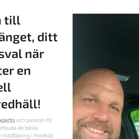
till
änget, ditt
sval när
ter en
ll
redhäll!
xpertis
och passion för
t erbjuda de bästa
 trädfällning i Fredhäll