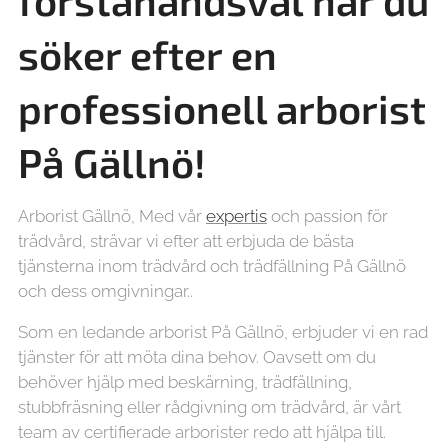
förstahandsval när du
söker efter en
professionell arborist
På Gällnö!
Arborist Gällnö, Med vår
expertis
och passion för
trädvård, strävar vi efter att erbjuda de bästa
tjänsterna inom trädvård och trädfällning På Gällnö
och dess omgivningar..
Som en ledande arborist På Gällnö, erbjuder vi en rad
tjänster för att möta dina behov. Oavsett om du
behöver hjälp med beskärning, trädfällning,
stubbfräsning eller rådgivning om trädvård, är vårt
team av certifierade arborister redo att hjälpa till.