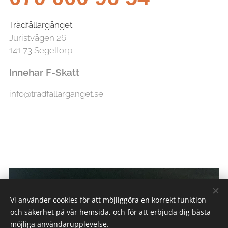
Trädfällargänget
Juristvägen 26
141 73 Segeltorp
Innehar F-Skatt
info@tradfallarganget.se
Vi använder cookies för att möjliggöra en korrekt funktion
och säkerhet på vår hemsida, och för att erbjuda dig bästa
möjliga användarupplevelse.