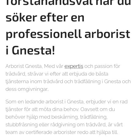
förstahandsval när du
söker efter en
professionell arborist
i Gnesta!
Arborist Gnesta, Med vår
expertis
och passion för
trädvård, strävar vi efter att erbjuda de bästa
tjänsterna inom trädvård och trädfällning i Gnesta och
dess omgivningar..
Som en ledande arborist i Gnesta, erbjuder vi en rad
tjänster för att möta dina behov. Oavsett om du
behöver hjälp med beskärning, trädfällning,
stubbfräsning eller rådgivning om trädvård, är vårt
team av certifierade arborister redo att hjälpa till.