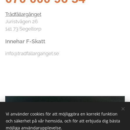
Trädfällargänget
Juristvägen 26
141 73 Segeltorp
Innehar F-Skatt
info@tradfallarganget.se
Vi använder cookies för att möjliggöra en korrekt funktion
och säkerhet på vår hemsida, och för att erbjuda dig bästa
möjliga användarupplevelse.