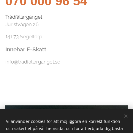
070 000 96 54
Trädfällargänget
Juristvägen 26
141 73 Segeltorp
Innehar F-Skatt
info@tradfallarganget.se
Vi använder cookies för att möjliggöra en korrekt funktion
och säkerhet på vår hemsida, och för att erbjuda dig bästa