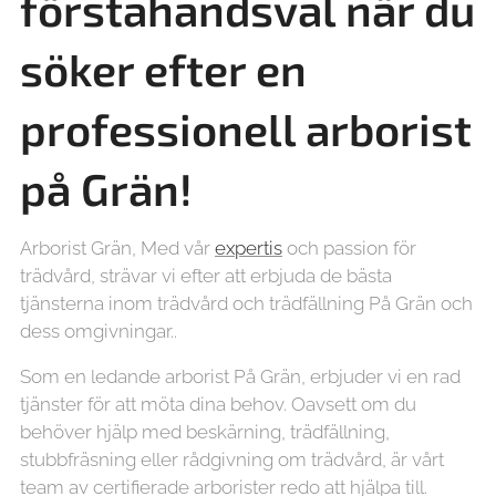
förstahandsval när du
söker efter en
professionell arborist
på Grän!
Arborist Grän, Med vår
expertis
och passion för
trädvård, strävar vi efter att erbjuda de bästa
tjänsterna inom trädvård och trädfällning På Grän och
dess omgivningar..
Som en ledande arborist På Grän, erbjuder vi en rad
tjänster för att möta dina behov. Oavsett om du
behöver hjälp med beskärning, trädfällning,
stubbfräsning eller rådgivning om trädvård, är vårt
team av certifierade arborister redo att hjälpa till.