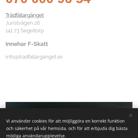
Trädfällargänget
Juristvägen 26
141 73 Segeltorp
Innehar F-Skatt
info@tradfallarganget.se
Vi använder cookies för att möjliggöra en korrekt funktion
och säkerhet på vår hemsida, och för att erbjuda dig bästa
möjliga användarupplevelse.