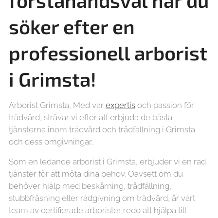
förstahandsval när du
söker efter en
professionell arborist
i Grimsta!
Arborist Grimsta, Med vår
expertis
och passion för
trädvård, strävar vi efter att erbjuda de bästa
tjänsterna inom trädvård och trädfällning i Grimsta
och dess omgivningar..
Som en ledande arborist i Grimsta, erbjuder vi en rad
tjänster för att möta dina behov. Oavsett om du
behöver hjälp med beskärning, trädfällning,
stubbfräsning eller rådgivning om trädvård, är vårt
team av certifierade arborister redo att hjälpa till.