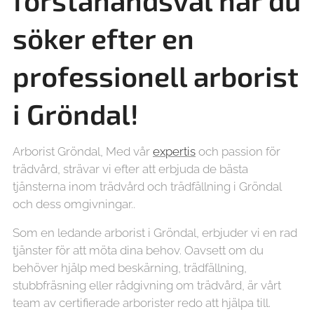
förstahandsval när du
söker efter en
professionell arborist
i Gröndal!
Arborist Gröndal, Med vår
expertis
och passion för
trädvård, strävar vi efter att erbjuda de bästa
tjänsterna inom trädvård och trädfällning i Gröndal
och dess omgivningar..
Som en ledande arborist i Gröndal, erbjuder vi en rad
tjänster för att möta dina behov. Oavsett om du
behöver hjälp med beskärning, trädfällning,
stubbfräsning eller rådgivning om trädvård, är vårt
team av certifierade arborister redo att hjälpa till.