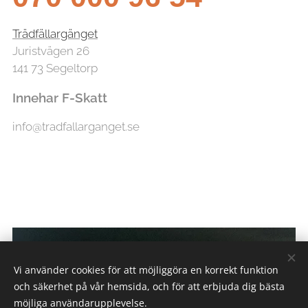
Trädfällargänget
Juristvägen 26
141 73 Segeltorp
Innehar F-Skatt
info@tradfallarganget.se
Vi använder cookies för att möjliggöra en korrekt funktion
och säkerhet på vår hemsida, och för att erbjuda dig bästa
möjliga användarupplevelse.