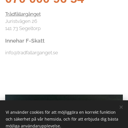
Trädfällargänget
Juristvägen 26
141 73 Segeltorp
Innehar F-Skatt
info@tradfallarganget.se
Vi använder cookies för att möjliggöra en korrekt funktion
och säkerhet på vår hemsida, och för att erbjuda dig bästa
möjliga användarupplevelse.