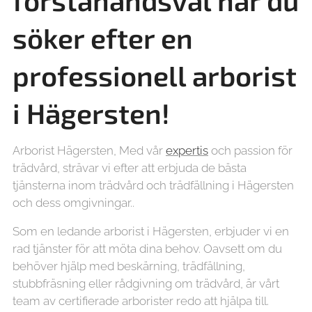
förstahandsval när du
söker efter en
professionell arborist
i Hägersten!
Arborist Hägersten, Med vår
expertis
och passion för
trädvård, strävar vi efter att erbjuda de bästa
tjänsterna inom trädvård och trädfällning i Hägersten
och dess omgivningar..
Som en ledande arborist i Hägersten, erbjuder vi en
rad tjänster för att möta dina behov. Oavsett om du
behöver hjälp med beskärning, trädfällning,
stubbfräsning eller rådgivning om trädvård, är vårt
team av certifierade arborister redo att hjälpa till.