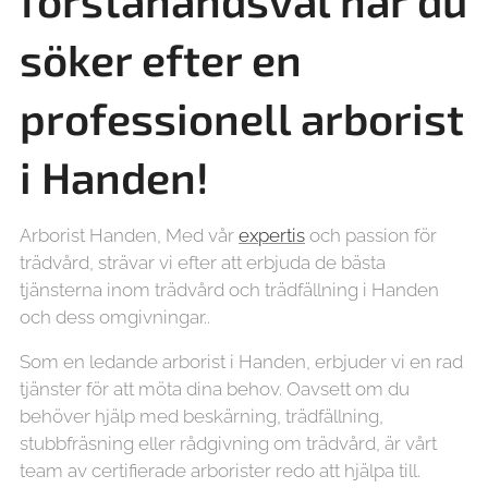
förstahandsval när du
söker efter en
professionell arborist
i Handen!
Arborist Handen, Med vår
expertis
och passion för
trädvård, strävar vi efter att erbjuda de bästa
tjänsterna inom trädvård och trädfällning i Handen
och dess omgivningar..
Som en ledande arborist i Handen, erbjuder vi en rad
tjänster för att möta dina behov. Oavsett om du
behöver hjälp med beskärning, trädfällning,
stubbfräsning eller rådgivning om trädvård, är vårt
team av certifierade arborister redo att hjälpa till.