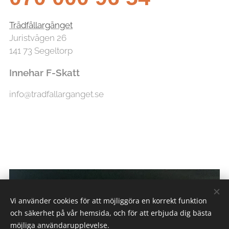
Trädfällargänget
Juristvägen 26
141 73 Segeltorp
Innehar F-Skatt
info@tradfallarganget.se
Vi använder cookies för att möjliggöra en korrekt funktion
och säkerhet på vår hemsida, och för att erbjuda dig bästa
möjliga användarupplevelse.