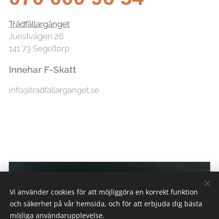
Trädfällargänget
Juristvägen 26
141 73 Segeltorp
Innehar F-Skatt
info@tradfallarganget.se
Vi använder cookies för att möjliggöra en korrekt funktion
och säkerhet på vår hemsida, och för att erbjuda dig bästa
möjliga användarupplevelse.