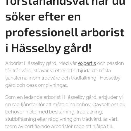
förstahandsval när du
söker efter en
professionell arborist
i Hässelby gård!
Arborist Hässelby gård, Med vår
expertis
och passion
för trädvård, strävar vi efter att erbjuda de bästa
tjänsterna inom trädvård och trädfällning i Hässelby
gård och dess omgivningar..
Som en ledande arborist i Hässelby gård, erbjuder vi
en rad tjänster för att möta dina behov. Oavsett om du
behöver hjälp med beskärning, trädfällning,
stubbfräsning eller rådgivning om trädvård, är vårt
team av certifierade arborister redo att hjälpa till.