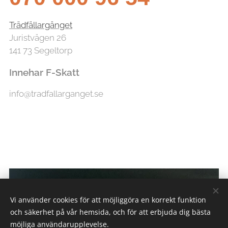
Trädfällargänget
Juristvägen 26
141 73 Segeltorp
Innehar F-Skatt
info@tradfallarganget.se
Vi använder cookies för att möjliggöra en korrekt funktion
och säkerhet på vår hemsida, och för att erbjuda dig bästa
möjliga användarupplevelse.