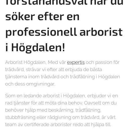
förstahandsval när du
söker efter en
professionell arborist
i Högdalen!
Arborist Högdalen, Med vår
expertis
och passion för
trädvård, strävar vi efter att erbjuda de bästa
tjänsterna inom trädvård och trädfällning i Högdalen
och dess omgivningar..
Som en ledande arborist i Högdalen, erbjuder vi en
rad tjänster för att möta dina behov. Oavsett om du
behöver hjälp med beskärning, trädfällning,
stubbfräsning eller rådgivning om trädvård, är vårt
team av certifierade arborister redo att hjälpa till.