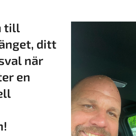
till
änget, ditt
sval när
ter en
ll
n!