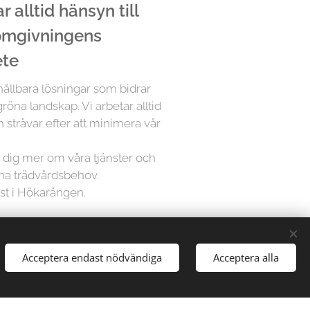
 alltid hänsyn till
 omgivningens
ete
 hållbara lösningar som bidrar
röna landskap. Vi arbetar alltid
 strävar efter att minimera vår
ra dig mer om våra tjänster och
ina trädvårdsbehov.
ist i Hökarängen.
å Trädfällargänget vet att varje
Acceptera endast nödvändiga
Acceptera alla
dividuell uppmärksamhet. Därför
sningar för varje projekt,
gårdar till stora parker, vi har