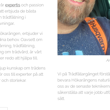
vår
expertis
och passion
 att erbjuda de bästa
 trädfällning i
ningar..
Hökarängen, erbjuder vi
 dina behov. Oavsett om
ning, trädfällning,
ng om trädvård, är vårt
r redo att hjälpa till.
Ar
 djup kunskap om trädens
Vi på Trädfällargänget först
r oss till experter på att
bevara Hökarängens naturli
 och storlekar.
oss av de senaste teknikern
säkerställa att varje jobb utf
sätt.