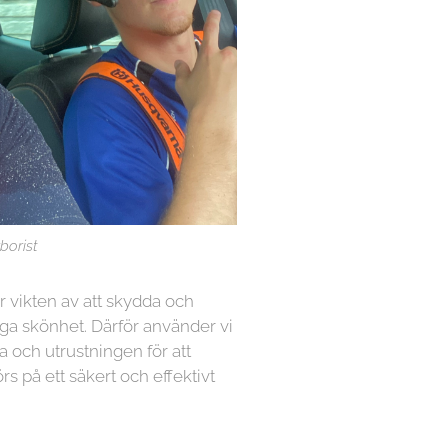
borist
år vikten av att skydda och
ga skönhet. Därför använder vi
a och utrustningen för att
örs på ett säkert och effektivt