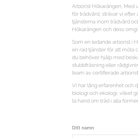
Arborist Hökarängen, Med 
för trädvård, strävar vi efter
tjänsterna inom trädvård och
Hökarängen och dess omgiv
Som en ledande arborist i 
en rad tjänster för att möta
du behöver hjälp med beskär
stubbfräsning eller rådgivni
team av certifierade arboriste
Vi har lång erfarenhet och
biologi och ekologi, vilket gö
ta hand om träd i alla former
Ditt namn