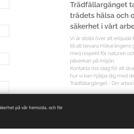
Trädfällargänget tar
trädets hälsa och
säkerhet i vårt arb
Vi är stolta över att erbjuda
till att bevara Hökarängens g
med respekt för naturen och
påverkan på miljön.
Kontakta oss idag för att lä
hur vi kan hjälpa dig med d
Trädfällargänget - Din arbor
 ha hjälp med
Men det slutar inte där. Vi p
säkerhet på vår hemsida, och för
träd är unikt och kräver in
erbjuder vi skräddarsydda lö
oavsett storlek. Från små träd