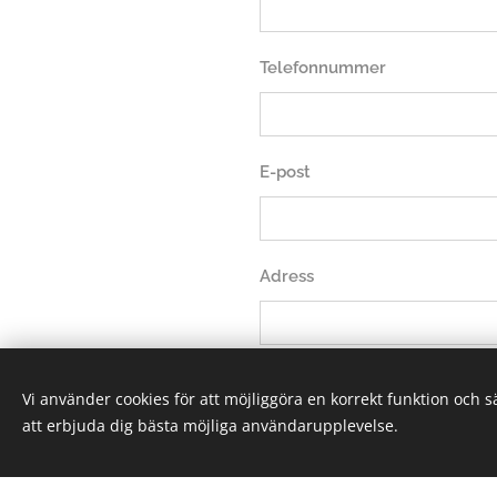
Telefonnummer
E-post
Adress
Meddelande skriv vad ni vill
Vi använder cookies för att möjliggöra en korrekt funktion och 
att erbjuda dig bästa möjliga användarupplevelse.