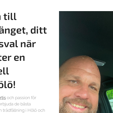
till
änget, ditt
sval när
ter en
ll
ölö!
rtis
och passion för
t erbjuda de bästa
 trädfällning i Hölö och