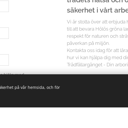
säkerhet i vårt arb
Vi är stolta över att erbjuda
till att bevara Hölös gröna l
respekt för naturen och strä
påverkan på miljön.
Kontakta oss idag för att lä
hur vi kan hjälpa dig med d
Trädfällargänget - Din arbori
 ha hjälp med
säkerhet på vår hemsida, och för
Men det slutar inte där. Vi p
träd är unikt och kräver in
erbjuder vi skräddarsydda lö
oavsett storlek. Från små träd
kunskapen och erfarenheten 
trädvårdsprojekt.