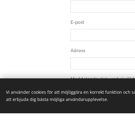
E-post
Adress
Meddelande skriv vad ni vill
Vi använder cookies för att möjliggöra en korrekt funktion och 
att erbjuda dig bästa möjliga användarupplevelse.