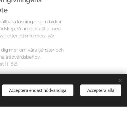
ete
 hållbara lösningar som bidrar
andskap. Vi arbetar alltid med
var efter att minimera vår
ra dig mer om våra tjänster och
ina trädvårdsbehov.
st i Hölö.
å Trädfällargänget vet att varje
Acceptera endast nödvändiga
Acceptera alla
dividuell uppmärksamhet. Därför
sningar för varje projekt,
gårdar till stora parker, vi har
att hantera alla typer av