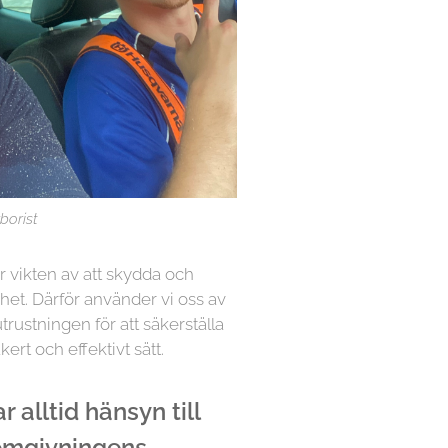
borist
år vikten av att skydda och
het. Därför använder vi oss av
rustningen för att säkerställa
kert och effektivt sätt.
 alltid hänsyn till
 omgivningens