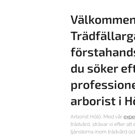
Välkommen 
Trädfällarg
förstahand
du söker ef
professione
arborist i H
Arborist Hölö, Med vår
expe
trädvård, strävar vi efter at
tjänsterna inom trädvård och