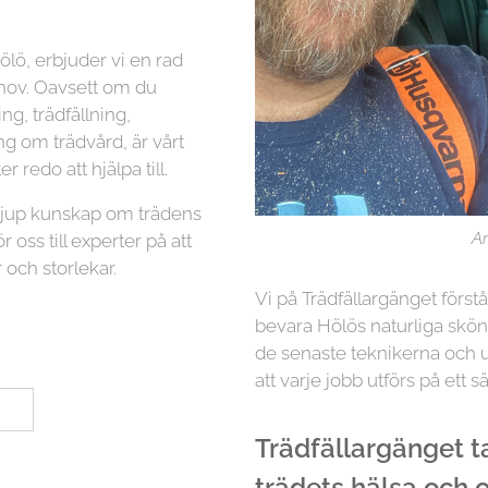
ölö, erbjuder vi en rad
ehov. Oavsett om du
g, trädfällning,
ng om trädvård, är vårt
r redo att hjälpa till.
 djup kunskap om trädens
Ar
r oss till experter på att
 och storlekar.
Vi på Trädfällargänget först
bevara Hölös naturliga skön
de senaste teknikerna och ut
att varje jobb utförs på ett sä
Trädfällargänget tar
trädets hälsa och