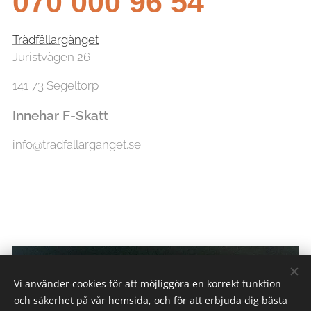
070 000 96 54
Trädfällargänget
Juristvägen 26
141 73 Segeltorp
Innehar F-Skatt
info@tradfallarganget.se
Vi använder cookies för att möjliggöra en korrekt funktion
och säkerhet på vår hemsida, och för att erbjuda dig bästa