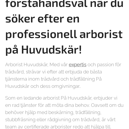
förstahandsval när du
söker efter en
professionell arborist
på Huvudskär!
Arborist Huvudskär, Med vår
expertis
och passion för
trädvård, strävar vi efter att erbjuda de bästa
tjänsterna inom trädvård och trädfällning På
Huvudskär och dess omgivningar..
Som en ledande arborist På Huvudskär, erbjuder vi
en rad tjänster för att möta dina behov. Oavsett om du
behöver hjälp med beskärning, trädfällning,
stubbfräsning eller rådgivning om trädvård, är vårt
team av certifierade arborister redo att hjälpa till.