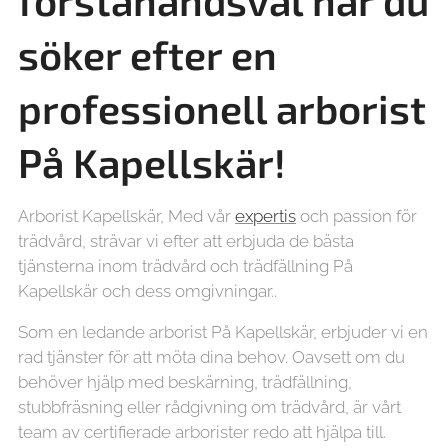
förstahandsval när du
söker efter en
professionell arborist
På Kapellskär!
Arborist Kapellskär, Med vår
expertis
och passion för
trädvård, strävar vi efter att erbjuda de bästa
tjänsterna inom trädvård och trädfällning På
Kapellskär och dess omgivningar..
Som en ledande arborist På Kapellskär, erbjuder vi en
rad tjänster för att möta dina behov. Oavsett om du
behöver hjälp med beskärning, trädfällning,
stubbfräsning eller rådgivning om trädvård, är vårt
team av certifierade arborister redo att hjälpa till.