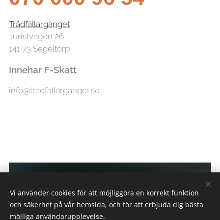
Trädfällargänget
Juristvägen 26
141 73 Segeltorp
Innehar F-Skatt
info@tradfallarganget.se
Vi använder cookies för att möjliggöra en korrekt funktion
och säkerhet på vår hemsida, och för att erbjuda dig bästa
möjliga användarupplevelse.