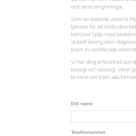
och dess omgivningar..
Som en ledande arborist På 
tjänster för att möta dina b
behöver hjälp med beskärnin
stubbfräsning eller rådgivni
team av certifierade arboriste
Vi har lång erfarenhet och
biologi och ekologi, vilket gö
ta hand om träd i alla former
Ditt namn
Telefonnummer