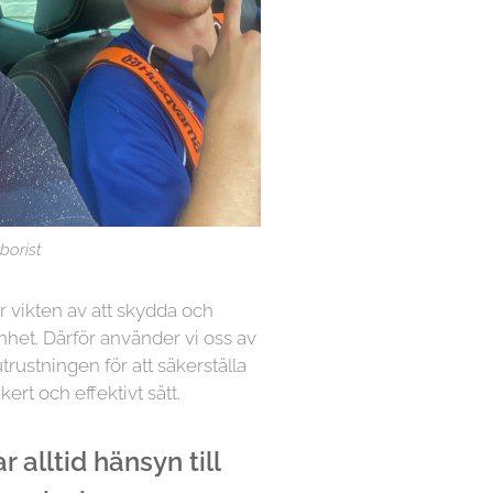
borist
år vikten av att skydda och
nhet. Därför använder vi oss av
rustningen för att säkerställa
kert och effektivt sätt.
 alltid hänsyn till