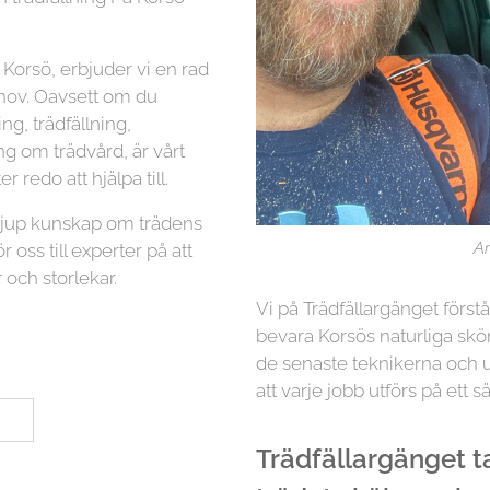
Korsö, erbjuder vi en rad
ehov. Oavsett om du
g, trädfällning,
ng om trädvård, är vårt
r redo att hjälpa till.
 djup kunskap om trädens
Ar
r oss till experter på att
 och storlekar.
Vi på Trädfällargänget först
bevara Korsös naturliga skö
de senaste teknikerna och ut
att varje jobb utförs på ett sä
Trädfällargänget tar