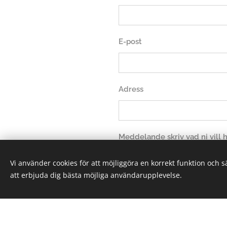
E-post
Adress
Meddelande skriv vad ni vill
Vi använder cookies för att möjliggöra en korrekt funktion och 
att erbjuda dig bästa möjliga användarupplevelse.