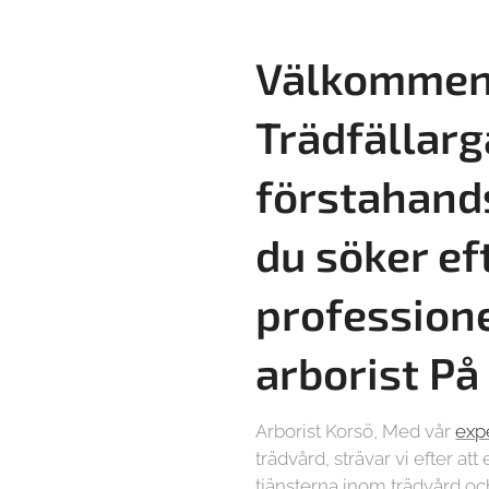
Välkommen 
Trädfällarg
förstahand
du söker ef
professione
arborist På
Arborist Korsö, Med vår
expe
trädvård, strävar vi efter at
tjänsterna inom trädvård oc