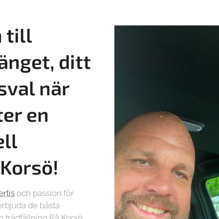
till
änget, ditt
sval när
ter en
ll
 Korsö!
rtis
och passion för
t erbjuda de bästa
h trädfällning På Korsö