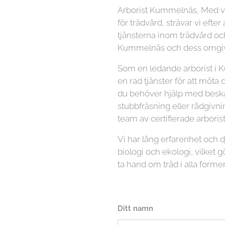
Arborist Kummelnäs, Med 
för trädvård, strävar vi efter
tjänsterna inom trädvård och
Kummelnäs och dess omgivn
Som en ledande arborist i 
en rad tjänster för att möta
du behöver hjälp med beskär
stubbfräsning eller rådgivni
team av certifierade arboriste
Vi har lång erfarenhet och
biologi och ekologi, vilket gö
ta hand om träd i alla former
Ditt namn