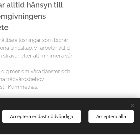
 alltid hänsyn till
 omgivningens
ete
 hållbara lösningar som bidrar
öna landskap. Vi arbetar alltid
 strävar efter att minimera vår
ra dig mer om våra tjänster och
ina trädvårdsbehov.
ist i Kummelnäs.
å Trädfällargänget vet att varje
Acceptera endast nödvändiga
Acceptera alla
dividuell uppmärksamhet. Därför
sningar för varje projekt,
gårdar till stora parker, vi har