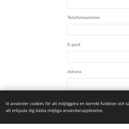
Telefonnummer
E-post
Adress
Meddelande skriv vad ni vill
Vi använder cookies för att möjliggöra en korrekt funktion och 
att erbjuda dig bästa möjliga användarupplevelse.