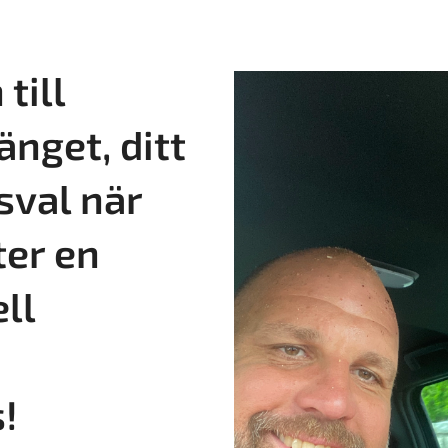
till
änget, ditt
sval när
ter en
ll
!