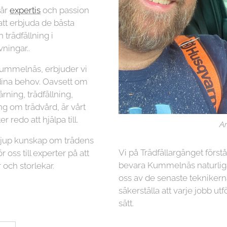
vår
expertis
och passion
 att erbjuda de bästa
 trädfällning i
ingar..
Kummelnäs, erbjuder vi
 dina behov. Oavsett om
ning, trädfällning,
ng om trädvård, är vårt
r redo att hjälpa till.
Ar
 djup kunskap om trädens
Vi på Trädfällargänget först
r oss till experter på att
bevara Kummelnäs naturliga
 och storlekar.
oss av de senaste teknikern
säkerställa att varje jobb utf
sätt.