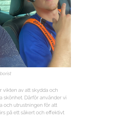
borist
år vikten av att skydda och
 skönhet. Därför använder vi
a och utrustningen för att
örs på ett säkert och effektivt