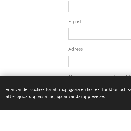
E-post
Adress
Meddelande skriv vad ni vill
Vi använder cookies för att möjliggöra en korrekt funktion och 
att erbjuda dig bästa möjliga användarupplevelse.