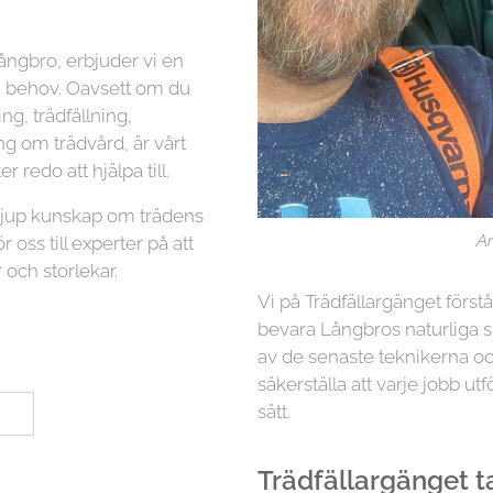
ångbro, erbjuder vi en
na behov. Oavsett om du
g, trädfällning,
ng om trädvård, är vårt
r redo att hjälpa till.
 djup kunskap om trädens
Ar
r oss till experter på att
 och storlekar.
Vi på Trädfällargänget först
bevara Långbros naturliga s
av de senaste teknikerna oc
säkerställa att varje jobb utf
sätt.
Trädfällargänget tar