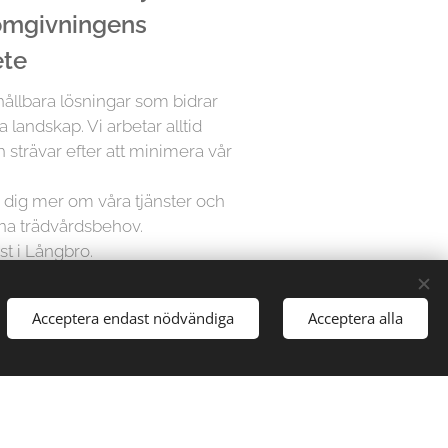
 omgivningens
ete
 hållbara lösningar som bidrar
a landskap. Vi arbetar alltid
 strävar efter att minimera vår
ra dig mer om våra tjänster och
ina trädvårdsbehov.
st i Långbro.
Acceptera endast nödvändiga
Acceptera alla
å Trädfällargänget vet att varje
dividuell uppmärksamhet. Därför
sningar för varje projekt,
gårdar till stora parker, vi har
att hantera alla typer av