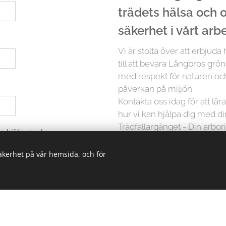
trädets hälsa och
säkerhet i vårt arb
Vi är stolta över att erbjuda
till att bevara Långbros grön
med respekt för naturen och
påverkan på miljön.
Kontakta oss idag för att lä
hur vi kan hjälpa dig med d
Trädfällargänget - Din arbori
 ha hjälp med
säkerhet på vår hemsida, och för
Men det slutar inte där. Vi p
träd är unikt och kräver in
erbjuder vi skräddarsydda lö
oavsett storlek. Från små träd
kunskapen och erfarenheten 