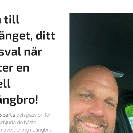
till
änget, ditt
sval när
ter en
ll
Långbro!
xpertis
och passion för
t erbjuda de bästa
 trädfällning i Långbro