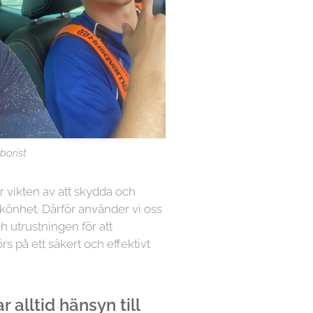
borist
år vikten av att skydda och
könhet. Därför använder vi oss
h utrustningen för att
örs på ett säkert och effektivt
 alltid hänsyn till