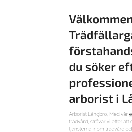
Välkommen 
Trädfällarg
förstahand
du söker ef
professione
arborist i 
Arborist Långbro, Med vår
e
trädvård, strävar vi efter at
tjänsterna inom trädvård och