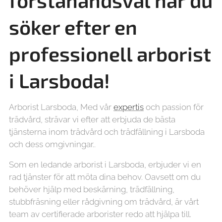
förstahandsval när du
söker efter en
professionell arborist
i Larsboda!
Arborist Larsboda, Med vår
expertis
och passion för
trädvård, strävar vi efter att erbjuda de bästa
tjänsterna inom trädvård och trädfällning i Larsboda
och dess omgivningar..
Som en ledande arborist i Larsboda, erbjuder vi en
rad tjänster för att möta dina behov. Oavsett om du
behöver hjälp med beskärning, trädfällning,
stubbfräsning eller rådgivning om trädvård, är vårt
team av certifierade arborister redo att hjälpa till.