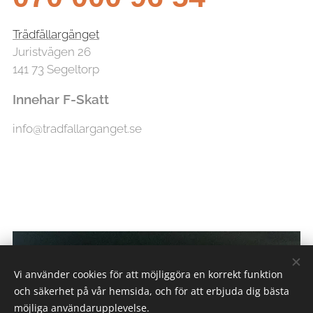
Trädfällargänget
Juristvägen 26
141 73 Segeltorp
Innehar F-Skatt
info@tradfallarganget.se
Vi använder cookies för att möjliggöra en korrekt funktion
och säkerhet på vår hemsida, och för att erbjuda dig bästa
möjliga användarupplevelse.