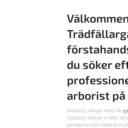
Välkommen 
Trädfällarg
förstahand
du söker ef
professione
arborist på
Arborist Lidingö, Med vår
ex
trädvård, strävar vi efter at
tjänsterna inom trädvård och