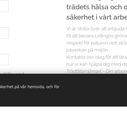
trädets hälsa och
säkerhet i vårt arb
Vi är stolta över att erbjuda
till att bevara Lidingös grön
respekt för naturen och strä
påverkan på miljön.
Kontakta oss idag för att lä
hur vi kan hjälpa dig med d
Trädfällargänget - Din arbori
 ha hjälp med
säkerhet på vår hemsida, och för
Men det slutar inte där. Vi p
träd är unikt och kräver in
erbjuder vi skräddarsydda lö
oavsett storlek. Från små träd
kunskapen och erfarenheten 