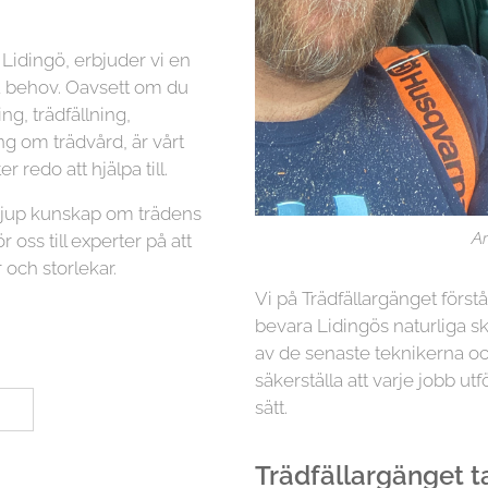
Lidingö, erbjuder vi en
na behov. Oavsett om du
g, trädfällning,
ng om trädvård, är vårt
r redo att hjälpa till.
 djup kunskap om trädens
Ar
r oss till experter på att
 och storlekar.
Vi på Trädfällargänget först
bevara Lidingös naturliga s
av de senaste teknikerna oc
säkerställa att varje jobb utf
sätt.
Trädfällargänget tar