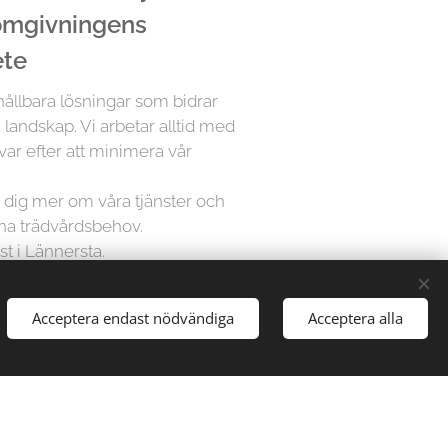
 omgivningens
ete
 hållbara lösningar som bidrar
a landskap. Vi arbetar alltid med
var efter att minimera vår
ra dig mer om våra tjänster och
ina trädvårdsbehov.
st i Lännersta.
Acceptera endast nödvändiga
Acceptera alla
å Trädfällargänget vet att varje
dividuell uppmärksamhet. Därför
sningar för varje projekt,
gårdar till stora parker, vi har
att hantera alla typer av