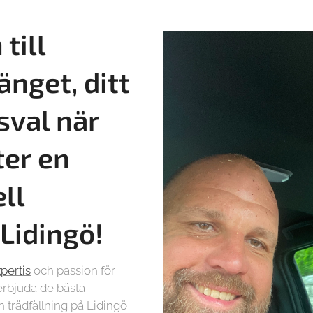
till
änget, ditt
sval när
ter en
ll
 Lidingö!
pertis
och passion för
t erbjuda de bästa
 trädfällning på Lidingö