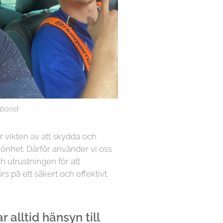
borist
år vikten av att skydda och
könhet. Därför använder vi oss
h utrustningen för att
örs på ett säkert och effektivt
 alltid hänsyn till