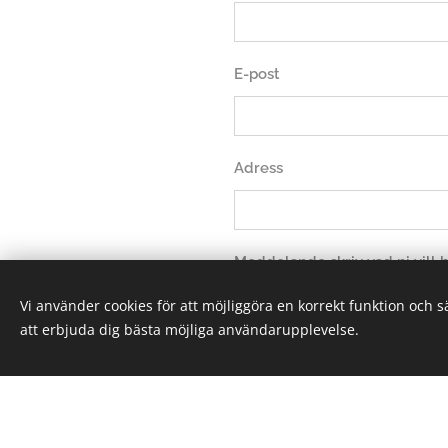
E-post
Adress
Meddelande skriv vad ni vill
Vi använder cookies för att möjliggöra en korrekt funktion och 
att erbjuda dig bästa möjliga användarupplevelse.