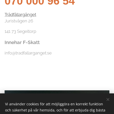
070 000 96 54
Trädfällargänget
Juristvägen 26
141 73 Segeltorp
Innehar F-Skatt
info@tradfallarganget.se
Vi använder cookies för att möjliggöra en korrekt funktion
och säkerhet på vår hemsida, och för att erbjuda dig bästa