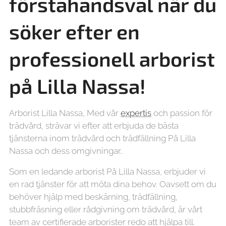
förstahandsval när du
söker efter en
professionell arborist
på Lilla Nassa!
Arborist Lilla Nassa, Med vår
expertis
och passion för
trädvård, strävar vi efter att erbjuda de bästa
tjänsterna inom trädvård och trädfällning På Lilla
Nassa och dess omgivningar..
Som en ledande arborist På Lilla Nassa, erbjuder vi
en rad tjänster för att möta dina behov. Oavsett om du
behöver hjälp med beskärning, trädfällning,
stubbfräsning eller rådgivning om trädvård, är vårt
team av certifierade arborister redo att hjälpa till.