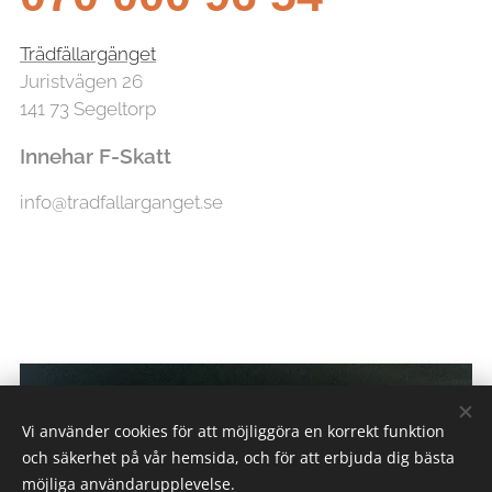
Trädfällargänget
Juristvägen 26
141 73 Segeltorp
Innehar F-Skatt
info@tradfallarganget.se
Vi använder cookies för att möjliggöra en korrekt funktion
och säkerhet på vår hemsida, och för att erbjuda dig bästa
möjliga användarupplevelse.