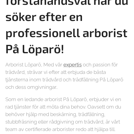
förstahandsval när du
söker efter en
professionell arborist
På Löparö!
Arborist Löparö, Med vår
expertis
och passion för
trädvård, strävar vi efter att erbjuda de bästa
tjänsterna inom trädvård och trädfällning På Löparö
och dess omgivningar..
Som en ledande arborist På Löparö, erbjuder vi en
rad tjänster för att möta dina behov. Oavsett om du
behöver hjälp med beskärning, trädfällning,
stubbfräsning eller rådgivning om trädvård, är vårt
team av certifierade arborister redo att hjälpa till.