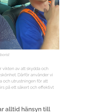
borist
år vikten av att skydda och
 skönhet. Därför använder vi
a och utrustningen för att
örs på ett säkert och effektivt
 alltid hänsyn till