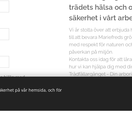
trädets hälsa och
säkerhet i vårt arb
Vi är stolta över att erbjuda
till att bevara Mariefreds grö
med respekt för naturen och
påverkan på miljön.
Kontakta oss idag för att lä
hur vi kan hjälpa dig med d
Trädfällargänget - Din arbori
 ha hjälp med
säkerhet på vår hemsida, och för
Men det slutar inte där. Vi p
träd är unikt och kräver in
erbjuder vi skräddarsydda lö
oavsett storlek. Från små träd
kunskapen och erfarenheten 