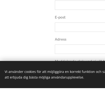
E-post
Adress
Meddelande skriv vad ni vill
Vi använder cookies för att möjliggöra en korrekt funktion och 
att erbjuda dig bästa möjliga användarupplevelse.