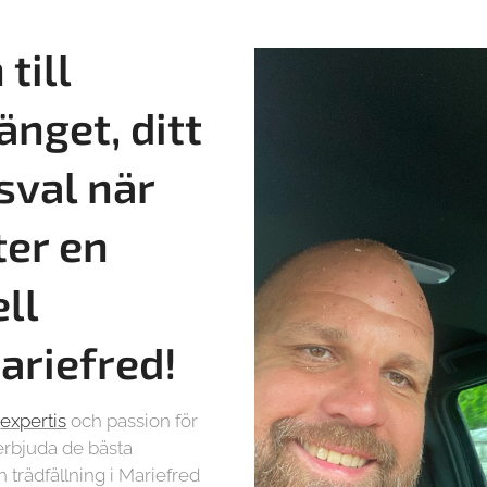
till
änget, ditt
sval när
ter en
ll
Mariefred!
r
expertis
och passion för
t erbjuda de bästa
 trädfällning i Mariefred