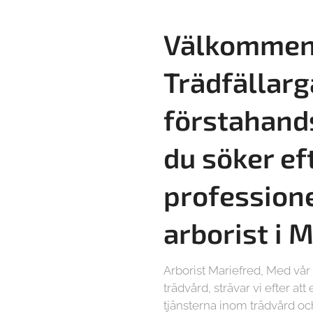
Välkommen 
Trädfällarg
förstahand
du söker ef
professione
arborist i 
Arborist Mariefred, Med vå
trädvård, strävar vi efter at
tjänsterna inom trädvård och