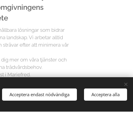
 omgivningens
ete
 hållbara lösningar som bidrar
na landskap. Vi arbetar alltid
 strävar efter att minimera vår
ra dig mer om våra tjänster och
ina trädvårdsbehov.
st i Mariefred.
Acceptera endast nödvändiga
Acceptera alla
å Trädfällargänget vet att varje
dividuell uppmärksamhet. Därför
sningar för varje projekt,
gårdar till stora parker, vi har
att hantera alla typer av