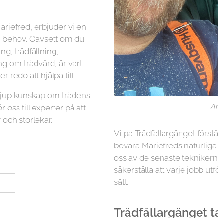
ariefred, erbjuder vi en
na behov. Oavsett om du
g, trädfällning,
ng om trädvård, är vårt
r redo att hjälpa till.
 djup kunskap om trädens
Ar
r oss till experter på att
 och storlekar.
Vi på Trädfällargänget först
bevara Mariefreds naturliga
oss av de senaste teknikern
säkerställa att varje jobb utf
sätt.
Trädfällargänget tar