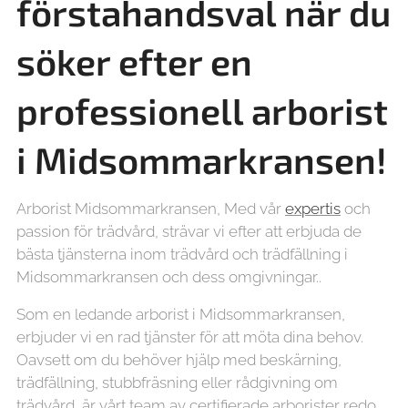
förstahandsval när du
söker efter en
professionell arborist
i Midsommarkransen!
Arborist Midsommarkransen, Med vår
expertis
och
passion för trädvård, strävar vi efter att erbjuda de
bästa tjänsterna inom trädvård och trädfällning i
Midsommarkransen och dess omgivningar..
Som en ledande arborist i Midsommarkransen,
erbjuder vi en rad tjänster för att möta dina behov.
Oavsett om du behöver hjälp med beskärning,
trädfällning, stubbfräsning eller rådgivning om
trädvård, är vårt team av certifierade arborister redo