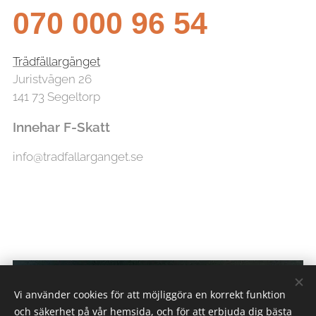
070 000 96 54
Trädfällargänget
Juristvägen 26
141 73 Segeltorp
Innehar F-Skatt
info@tradfallarganget.se
Vi använder cookies för att möjliggöra en korrekt funktion
och säkerhet på vår hemsida, och för att erbjuda dig bästa