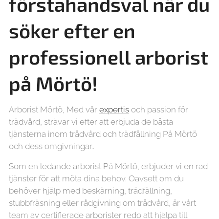
förstahandsval när du
söker efter en
professionell arborist
på Mörtö!
Arborist Mörtö, Med vår
expertis
och passion för
trädvård, strävar vi efter att erbjuda de bästa
tjänsterna inom trädvård och trädfällning På Mörtö
och dess omgivningar..
Som en ledande arborist På Mörtö, erbjuder vi en rad
tjänster för att möta dina behov. Oavsett om du
behöver hjälp med beskärning, trädfällning,
stubbfräsning eller rådgivning om trädvård, är vårt
team av certifierade arborister redo att hjälpa till.