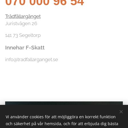
070 000 96 54
Trädfällargänget
Juristvägen 26
141 73 Segeltorp
Innehar F-Skatt
info@tradfallarganget.se
Vi använder cookies för att möjliggöra en korrekt funktion
och säkerhet på vår hemsida, och för att erbjuda dig bästa