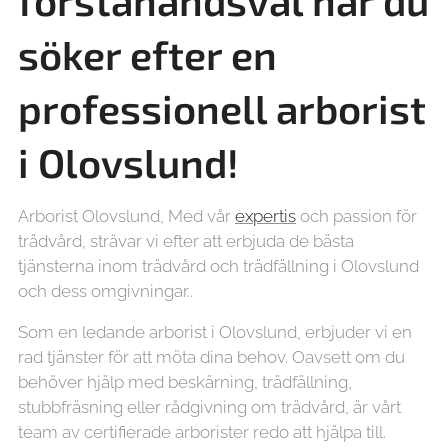
förstahandsval när du
söker efter en
professionell arborist
i Olovslund!
Arborist Olovslund, Med vår
expertis
och passion för
trädvård, strävar vi efter att erbjuda de bästa
tjänsterna inom trädvård och trädfällning i Olovslund
och dess omgivningar..
Som en ledande arborist i Olovslund, erbjuder vi en
rad tjänster för att möta dina behov. Oavsett om du
behöver hjälp med beskärning, trädfällning,
stubbfräsning eller rådgivning om trädvård, är vårt
team av certifierade arborister redo att hjälpa till.