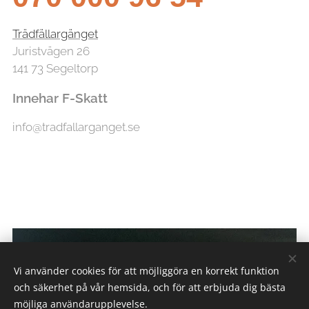
Trädfällargänget
Juristvägen 26
141 73 Segeltorp
Innehar F-Skatt
info@tradfallarganget.se
Vi använder cookies för att möjliggöra en korrekt funktion
och säkerhet på vår hemsida, och för att erbjuda dig bästa
möjliga användarupplevelse.