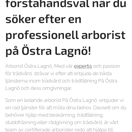
förstahandsval när du
söker efter en
professionell arborist
på Östra Lagnö!
Arborist Östra Lagnö, Med vår
expertis
och passion
för trädvård, strävar vi efter att erbjuda de bästa
tjänsterna inom trädvård och trädfällning På Östra
Lagnö och dess omgivningar..
Som en ledande arborist På Östra Lagnö, erbjuder vi
en rad tjänster för att möta dina behov. Oavsett om du
behöver hjälp med beskärning, trädfällning,
stubbfräsning eller rådgivning om trädvård, är vårt
team av certifierade arborister redo att hjälpa till.