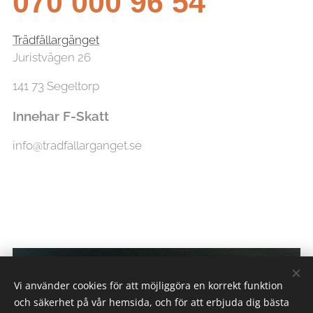
070 000 96 54
Trädfällargänget
Juristvägen 26
141 73 Segeltorp
Innehar F-Skatt
info@tradfallarganget.se
Vi använder cookies för att möjliggöra en korrekt funktion
och säkerhet på vår hemsida, och för att erbjuda dig bästa