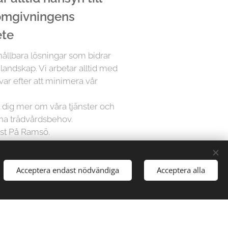
 omgivningens
ete
 hållbara lösningar som bidrar
 landskap. Vi arbetar alltid med
var efter att minimera vår
ra dig mer om våra tjänster och
ina trädvårdsbehov.
ist På Ramsö.
Acceptera endast nödvändiga
Acceptera alla
å Trädfällargänget vet att varje
dividuell uppmärksamhet. Därför
sningar för varje projekt,
gårdar till stora parker, vi har
att hantera alla typer av