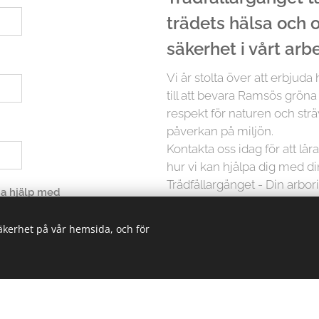
trädets hälsa och
säkerhet i vårt arb
Vi är stolta över att erbjuda
till att bevara Ramsös gröna
respekt för naturen och strä
påverkan på miljön.
Kontakta oss idag för att lä
hur vi kan hjälpa dig med d
Trädfällargänget - Din arbor
 ha hjälp med
säkerhet på vår hemsida, och för
Men det slutar inte där. Vi p
träd är unikt och kräver in
erbjuder vi skräddarsydda lö
oavsett storlek. Från små träd
kunskapen och erfarenheten 