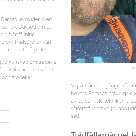
 Ramsö, erbjuder vi en
na behov. Oavsett om du
g, trädfällning,
ng om trädvård, är vårt
r redo att hjälpa till.
 djup kunskap om trädens
Ar
r oss till experter på att
 och storlekar.
Vi på Trädfällargänget först
bevara Ramsös naturliga skö
av de senaste teknikerna oc
säkerställa att varje jobb utf
sätt.
Trädfällargänget tar