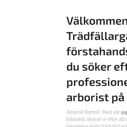
Välkommen 
Trädfällarg
förstahand
du söker ef
professione
arborist p
Arborist Ramsö, Med vår
ex
trädvård, strävar vi efter at
tjänsterna inom trädvård oc