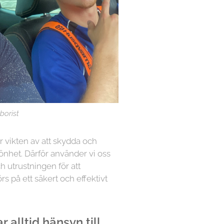
borist
år vikten av att skydda och
nhet. Därför använder vi oss
h utrustningen för att
örs på ett säkert och effektivt
 alltid hänsyn till