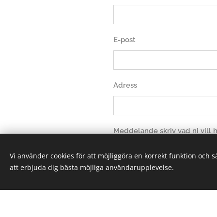
E-post
Adress
Meddelande skriv vad ni vill
Vi använder cookies för att möjliggöra en korrekt funktion och 
att erbjuda dig bästa möjliga användarupplevelse.