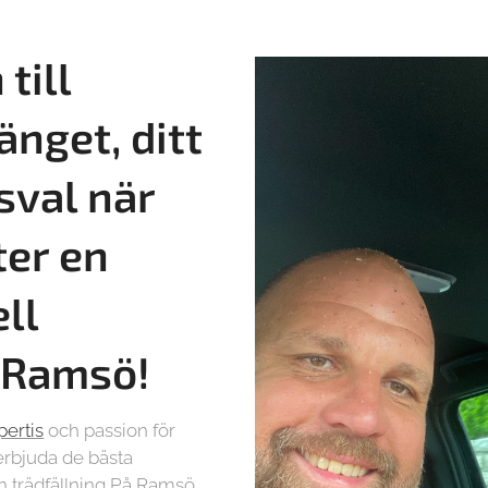
till
änget, ditt
sval när
ter en
ll
å Ramsö!
pertis
och passion för
t erbjuda de bästa
h trädfällning På Ramsö