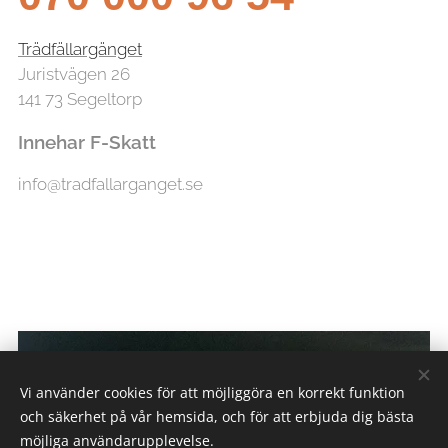
Trädfällargänget
Juristvägen 26
141 73 Segeltorp
Innehar F-Skatt
info@tradfallarganget.se
Vi använder cookies för att möjliggöra en korrekt funktion
och säkerhet på vår hemsida, och för att erbjuda dig bästa
möjliga användarupplevelse.