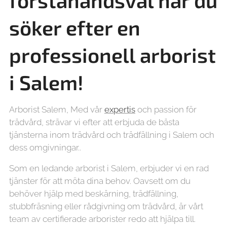
förstahandsval när du
söker efter en
professionell arborist
i Salem!
Arborist Salem, Med vår
expertis
och passion för
trädvård, strävar vi efter att erbjuda de bästa
tjänsterna inom trädvård och trädfällning i Salem och
dess omgivningar..
Som en ledande arborist i Salem, erbjuder vi en rad
tjänster för att möta dina behov. Oavsett om du
behöver hjälp med beskärning, trädfällning,
stubbfräsning eller rådgivning om trädvård, är vårt
team av certifierade arborister redo att hjälpa till.