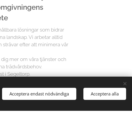
 omgivningens
ete
 hållbara lösningar som bidrar
na landskap. Vi arbetar alltid
 strävar efter att minimera vår
ra dig mer om våra tjänster och
ina trädvårdsbehov.
st i Segeltorp.
Acceptera endast nödvändiga
Acceptera alla
å Trädfällargänget vet att varje
dividuell uppmärksamhet. Därför
sningar för varje projekt,
gårdar till stora parker, vi har
att hantera alla typer av