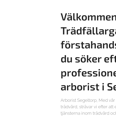
Välkommen 
Trädfällarg
förstahand
du söker ef
professione
arborist i 
Arborist Segeltorp, Med vå
trädvård, strävar vi efter at
tjänsterna inom trädvård och