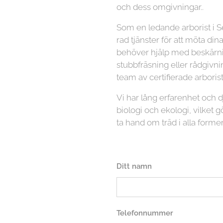
och dess omgivningar..
Som en ledande arborist i S
rad tjänster för att möta di
behöver hjälp med beskärnin
stubbfräsning eller rådgivni
team av certifierade arboriste
Vi har lång erfarenhet och
biologi och ekologi, vilket gö
ta hand om träd i alla former
Ditt namn
Telefonnummer