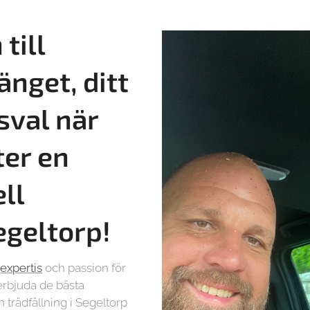
till
änget, ditt
sval när
ter en
ll
Segeltorp!
r
expertis
och passion för
t erbjuda de bästa
 trädfällning i Segeltorp