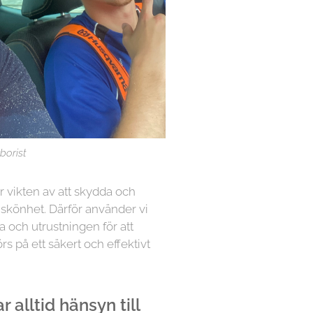
borist
år vikten av att skydda och
 skönhet. Därför använder vi
a och utrustningen för att
örs på ett säkert och effektivt
 alltid hänsyn till