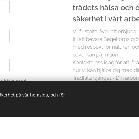
trädets hälsa och
säkerhet i vårt arb
Vi är stolta över att erbjuda
till att bevara Segeltorps grö
med respekt för naturen och
påverkan på miljön.
Kontakta oss idag för att lä
hur vi kan hjälpa dig med d
Trädfällargänget - Din arbori
 ha hjälp med
säkerhet på vår hemsida, och för
Men det slutar inte där. Vi p
träd är unikt och kräver in
erbjuder vi skräddarsydda lö
oavsett storlek. Från små träd
kunskapen och erfarenheten 