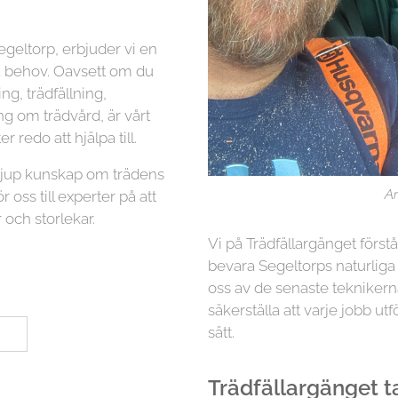
egeltorp, erbjuder vi en
na behov. Oavsett om du
g, trädfällning,
ng om trädvård, är vårt
r redo att hjälpa till.
 djup kunskap om trädens
Ar
r oss till experter på att
 och storlekar.
Vi på Trädfällargänget först
bevara Segeltorps naturliga
oss av de senaste teknikern
säkerställa att varje jobb utf
sätt.
Trädfällargänget tar