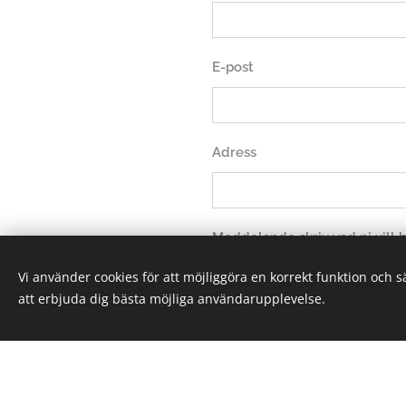
E-post
Adress
Meddelande skriv vad ni vill
Vi använder cookies för att möjliggöra en korrekt funktion och 
att erbjuda dig bästa möjliga användarupplevelse.