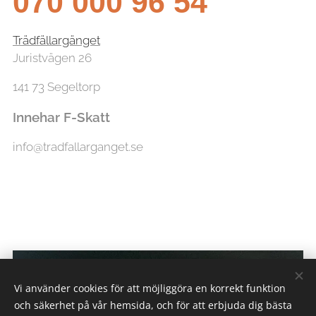
070 000 96 54
Trädfällargänget
Juristvägen 26
141 73 Segeltorp
Innehar F-Skatt
info@tradfallarganget.se
Vi använder cookies för att möjliggöra en korrekt funktion
och säkerhet på vår hemsida, och för att erbjuda dig bästa