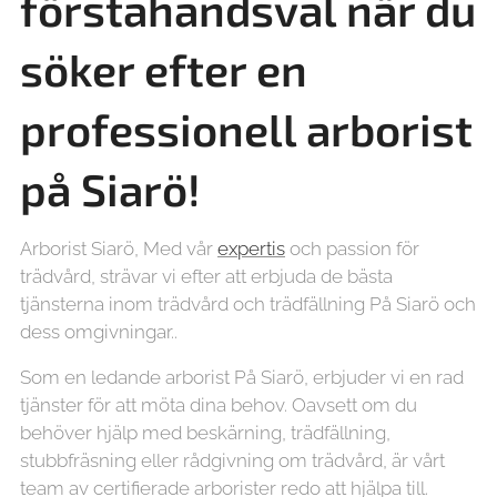
förstahandsval när du
söker efter en
professionell arborist
på Siarö!
Arborist Siarö, Med vår
expertis
och passion för
trädvård, strävar vi efter att erbjuda de bästa
tjänsterna inom trädvård och trädfällning På Siarö och
dess omgivningar..
Som en ledande arborist På Siarö, erbjuder vi en rad
tjänster för att möta dina behov. Oavsett om du
behöver hjälp med beskärning, trädfällning,
stubbfräsning eller rådgivning om trädvård, är vårt
team av certifierade arborister redo att hjälpa till.