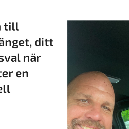
till
änget, ditt
sval när
ter en
ll