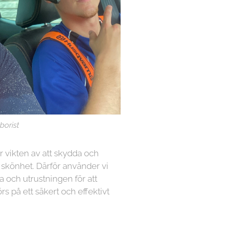
borist
år vikten av att skydda och
 skönhet. Därför använder vi
a och utrustningen för att
örs på ett säkert och effektivt