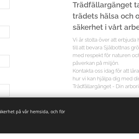
Trädfällargänget tar
trädets hälsa och
säkerhet i vårt arb
Vi är stolta över att erbjuda
till att bevara Själbottnas gr
med respekt för naturen och
påverkan på miljön.
Kontakta oss idag för att lä
hur vi kan hjälpa dig med d
Trädfällargänget - Din arbori
 ha hjälp med
Men det slutar inte där. Vi p
säkerhet på vår hemsida, och för
träd är unikt och kräver in
erbjuder vi skräddarsydda lö
oavsett storlek. Från små träd