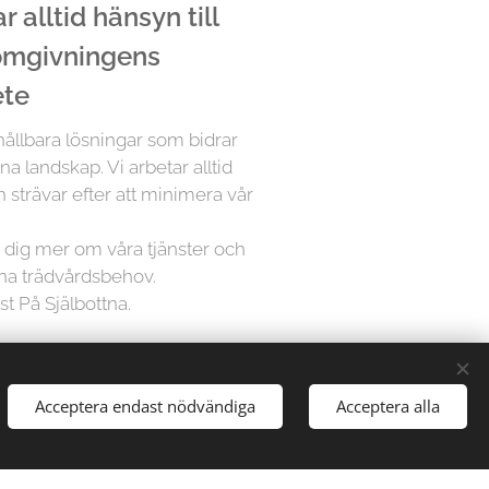
 alltid hänsyn till
 omgivningens
ete
 hållbara lösningar som bidrar
öna landskap. Vi arbetar alltid
 strävar efter att minimera vår
ra dig mer om våra tjänster och
ina trädvårdsbehov.
st På Själbottna.
å Trädfällargänget vet att varje
Acceptera endast nödvändiga
Acceptera alla
dividuell uppmärksamhet. Därför
sningar för varje projekt,
gårdar till stora parker, vi har