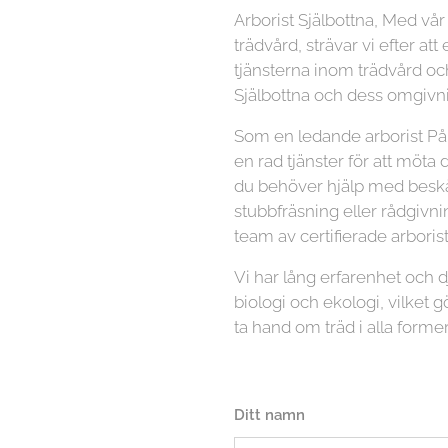
Arborist Själbottna, Med vå
trädvård, strävar vi efter at
tjänsterna inom trädvård och
Själbottna och dess omgivni
Som en ledande arborist På 
en rad tjänster för att möta
du behöver hjälp med beskär
stubbfräsning eller rådgivni
team av certifierade arboriste
Vi har lång erfarenhet och
biologi och ekologi, vilket gö
ta hand om träd i alla former
Ditt namn