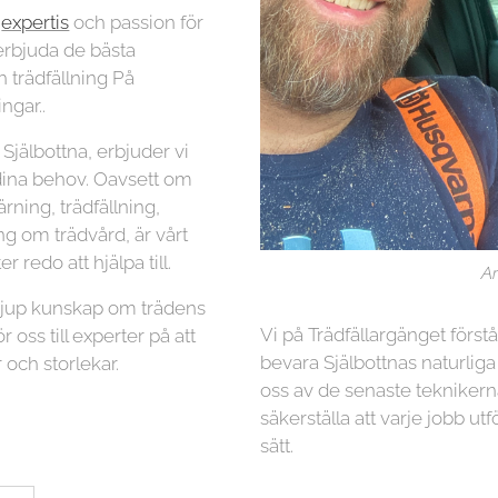
r
expertis
och passion för
t erbjuda de bästa
 trädfällning På
ngar..
Själbottna, erbjuder vi
 dina behov. Oavsett om
ning, trädfällning,
ng om trädvård, är vårt
r redo att hjälpa till.
Ar
 djup kunskap om trädens
Vi på Trädfällargänget först
r oss till experter på att
bevara Själbottnas naturliga
 och storlekar.
oss av de senaste teknikern
säkerställa att varje jobb utf
sätt.