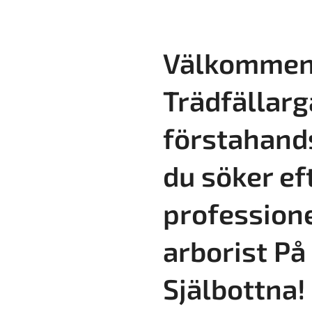
Välkommen 
Trädfällarg
förstahand
du söker ef
professione
arborist På
Själbottna!