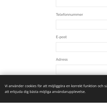
Telefonnummer
E-post
Adress
Meddelande skriv vad ni vill
Vi använder cookies för att möjliggöra en korrekt funktion och 
att erbjuda dig bästa möjliga användarupplevelse.