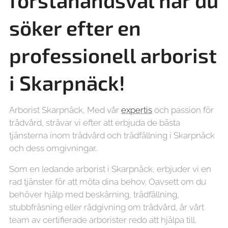
förstahandsval när du
söker efter en
professionell arborist
i Skarpnäck!
Arborist Skarpnäck, Med vår
expertis
och passion för
trädvård, strävar vi efter att erbjuda de bästa
tjänsterna inom trädvård och trädfällning i Skarpnäck
och dess omgivningar..
Som en ledande arborist i Skarpnäck, erbjuder vi en
rad tjänster för att möta dina behov. Oavsett om du
behöver hjälp med beskärning, trädfällning,
stubbfräsning eller rådgivning om trädvård, är vårt
team av certifierade arborister redo att hjälpa till.