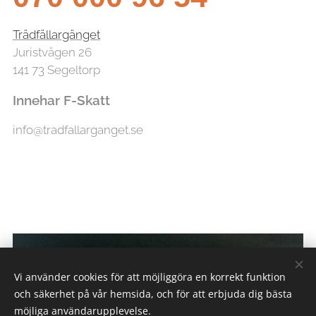
Trädfällargänget
Juristvägen 26
141 73 Segeltorp
Innehar F-Skatt
info@tradfallarganget.se
Vi använder cookies för att möjliggöra en korrekt funktion
och säkerhet på vår hemsida, och för att erbjuda dig bästa
möjliga användarupplevelse.