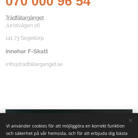
070 000 96 54
Trädfällargänget
Juristvägen 26
141 73 Segeltorp
Innehar F-Skatt
info@tradfallarganget.se
Vi använder cookies för att möjliggöra en korrekt funktion
och säkerhet på vår hemsida, och för att erbjuda dig bästa