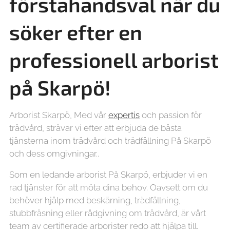
förstahandsval när du
söker efter en
professionell arborist
på Skarpö!
Arborist Skarpö, Med vår
expertis
och passion för
trädvård, strävar vi efter att erbjuda de bästa
tjänsterna inom trädvård och trädfällning På Skarpö
och dess omgivningar..
Som en ledande arborist På Skarpö, erbjuder vi en
rad tjänster för att möta dina behov. Oavsett om du
behöver hjälp med beskärning, trädfällning,
stubbfräsning eller rådgivning om trädvård, är vårt
team av certifierade arborister redo att hjälpa till.