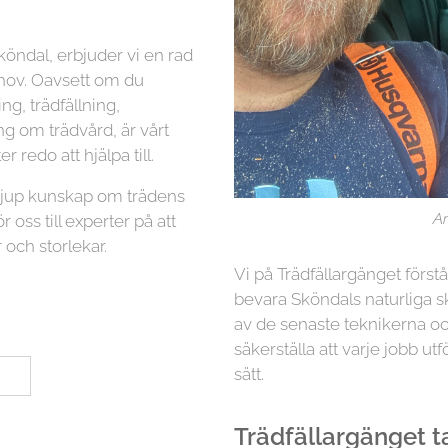
köndal, erbjuder vi en rad
ehov. Oavsett om du
g, trädfällning,
ng om trädvård, är vårt
r redo att hjälpa till.
 djup kunskap om trädens
Ar
r oss till experter på att
 och storlekar.
Vi på Trädfällargänget först
bevara Sköndals naturliga s
av de senaste teknikerna oc
säkerställa att varje jobb utf
sätt.
Trädfällargänget tar