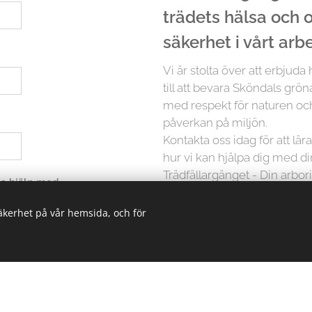
trädets hälsa och
säkerhet i vårt arb
Vi är stolta över att erbjuda
till att bevara Sköndals gröna
med respekt för naturen och
påverkan på miljön.
Kontakta oss idag för att lä
hur vi kan hjälpa dig med d
Trädfällargänget - Din arbori
 ha hjälp med
säkerhet på vår hemsida, och för
Men det slutar inte där. Vi p
träd är unikt och kräver in
erbjuder vi skräddarsydda lö
oavsett storlek. Från små träd
kunskapen och erfarenheten 