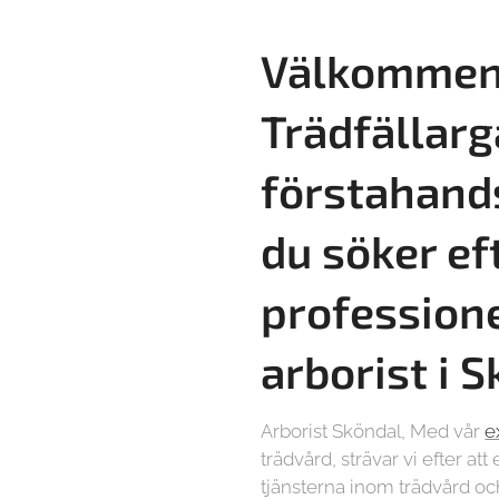
Välkommen 
Trädfällarg
förstahand
du söker ef
professione
arborist i 
Arborist Sköndal, Med vår
e
trädvård, strävar vi efter at
tjänsterna inom trädvård och