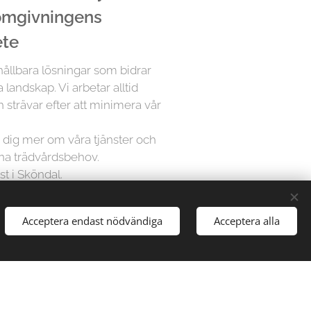
 omgivningens
ete
 hållbara lösningar som bidrar
 landskap. Vi arbetar alltid
 strävar efter att minimera vår
ra dig mer om våra tjänster och
ina trädvårdsbehov.
st i Sköndal.
Acceptera endast nödvändiga
Acceptera alla
å Trädfällargänget vet att varje
dividuell uppmärksamhet. Därför
sningar för varje projekt,
gårdar till stora parker, vi har
att hantera alla typer av