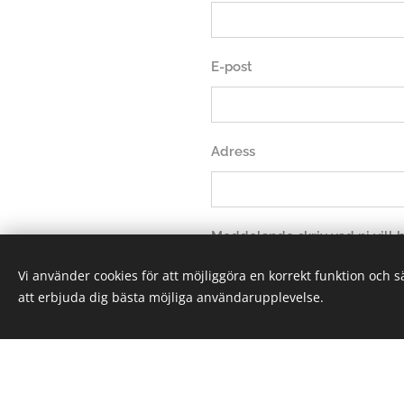
E-post
Adress
Meddelande skriv vad ni vill
Vi använder cookies för att möjliggöra en korrekt funktion och 
att erbjuda dig bästa möjliga användarupplevelse.