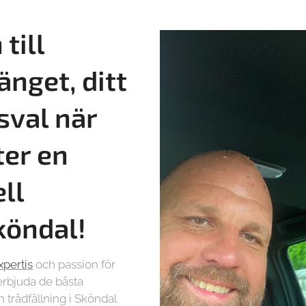
till
änget, ditt
sval när
ter en
ll
Sköndal!
xpertis
och passion för
t erbjuda de bästa
 trädfällning i Sköndal