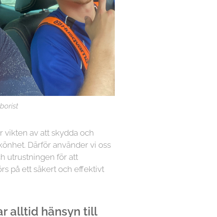
borist
år vikten av att skydda och
könhet. Därför använder vi oss
h utrustningen för att
örs på ett säkert och effektivt
 alltid hänsyn till