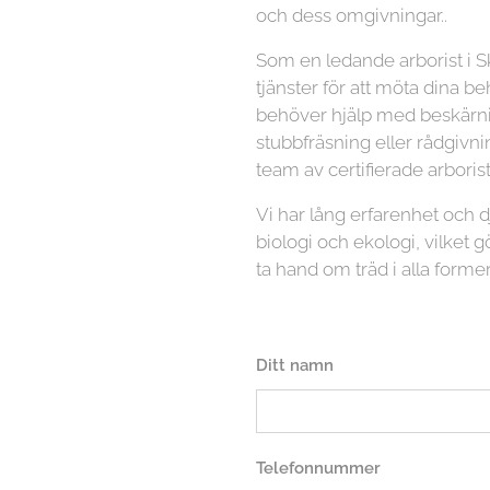
och dess omgivningar..
Som en ledande arborist i S
tjänster för att möta dina b
behöver hjälp med beskärnin
stubbfräsning eller rådgivni
team av certifierade arboriste
Vi har lång erfarenhet och
biologi och ekologi, vilket gö
ta hand om träd i alla former
Ditt namn
Telefonnummer