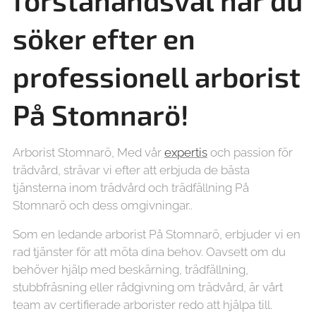
förstahandsval när du
söker efter en
professionell arborist
På Stomnarö!
Arborist Stomnarö, Med vår
expertis
och passion för
trädvård, strävar vi efter att erbjuda de bästa
tjänsterna inom trädvård och trädfällning På
Stomnarö och dess omgivningar..
Som en ledande arborist På Stomnarö, erbjuder vi en
rad tjänster för att möta dina behov. Oavsett om du
behöver hjälp med beskärning, trädfällning,
stubbfräsning eller rådgivning om trädvård, är vårt
team av certifierade arborister redo att hjälpa till.