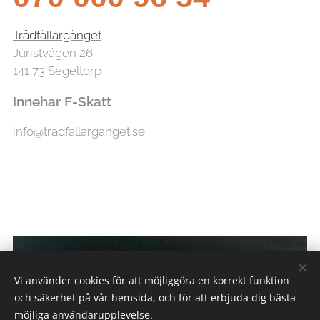
Trädfällargänget
Juristvägen 26
141 73 Segeltorp
Innehar F-Skatt
info@tradfallarganget.se
Vi använder cookies för att möjliggöra en korrekt funktion
och säkerhet på vår hemsida, och för att erbjuda dig bästa
möjliga användarupplevelse.