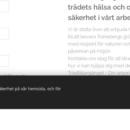
trädets hälsa och
säkerhet i vårt arb
Vi är stolta över att erbjuda
till att bevara Tranebergs gr
med respekt för naturen och
påverkan på miljön.
Kontakta oss idag för att lä
hur vi kan hjälpa dig med d
Trädfällargänget - Din arbori
 ha hjälp med
säkerhet på vår hemsida, och för
Men det slutar inte där. Vi p
träd är unikt och kräver in
erbjuder vi skräddarsydda lö
oavsett storlek. Från små träd
kunskapen och erfarenheten 