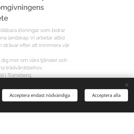
 omgivningens
ete
 hållbara lösningar som bidrar
öna landskap. Vi arbetar alltid
 strävar efter att minimera vår
ra dig mer om våra tjänster och
ina trädvårdsbehov.
st i Traneberg.
Acceptera endast nödvändiga
Acceptera alla
å Trädfällargänget vet att varje
dividuell uppmärksamhet. Därför
sningar för varje projekt,
gårdar till stora parker, vi har
att hantera alla typer av