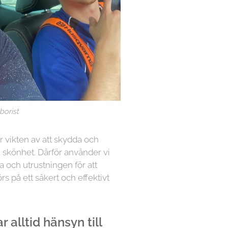
borist
år vikten av att skydda och
 skönhet. Därför använder vi
a och utrustningen för att
örs på ett säkert och effektivt
 alltid hänsyn till