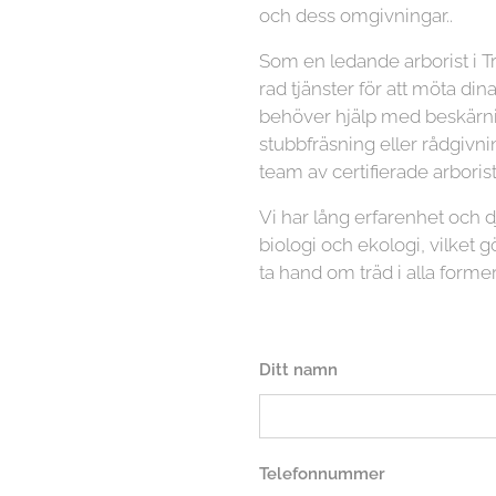
och dess omgivningar..
Som en ledande arborist i T
rad tjänster för att möta di
behöver hjälp med beskärnin
stubbfräsning eller rådgivni
team av certifierade arboriste
Vi har lång erfarenhet och
biologi och ekologi, vilket gö
ta hand om träd i alla former
Ditt namn
Telefonnummer