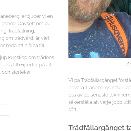
raneberg, erbjuder vi en
na behov. Oavsett om du
g, trädfällning,
ng om trädvård, är vårt
r redo att hjälpa till.
 djup kunskap om trädens
Ar
r oss till experter på att
 och storlekar.
Vi på Trädfällargänget först
bevara Tranebergs naturliga
oss av de senaste teknikern
säkerställa att varje jobb utf
sätt.
Trädfällargänget tar