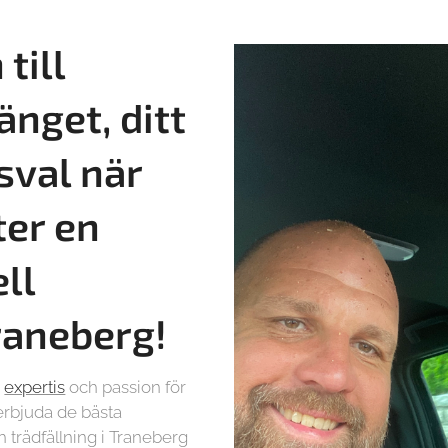
till
änget, ditt
sval när
ter en
ll
Traneberg!
r
expertis
och passion för
t erbjuda de bästa
 trädfällning i Traneberg