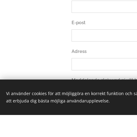
E-post
Adress
Meddelande skriv vad ni vill
Vi använder cookies för att möjliggöra en korrekt funktion och 
att erbjuda dig bästa möjliga användarupplevelse.