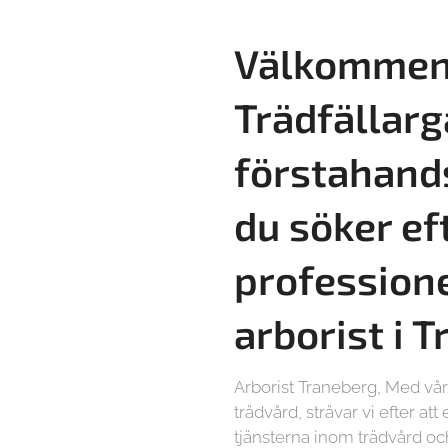
Välkommen 
Trädfällarg
förstahand
du söker ef
professione
arborist i 
Arborist Traneberg, Med vå
trädvård, strävar vi efter at
tjänsterna inom trädvård och