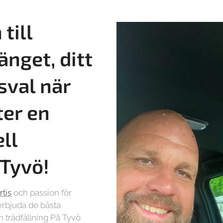
till
änget, ditt
sval när
ter en
ll
 Tyvö!
rtis
och passion för
t erbjuda de bästa
h trädfällning På Tyvö