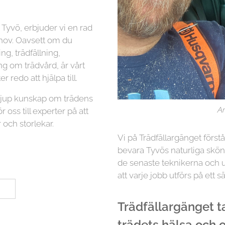
Tyvö, erbjuder vi en rad
ehov. Oavsett om du
g, trädfällning,
ng om trädvård, är vårt
r redo att hjälpa till.
 djup kunskap om trädens
Ar
r oss till experter på att
 och storlekar.
Vi på Trädfällargänget först
bevara Tyvös naturliga skön
de senaste teknikerna och ut
att varje jobb utförs på ett sä
Trädfällargänget tar
trädets hälsa och