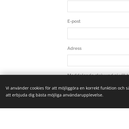
E-post
Adress
Meddelande skriv vad ni vill
Vi använder cookies för att möjliggöra en korrekt funktion och 
att erbjuda dig bästa möjliga användarupplevelse.