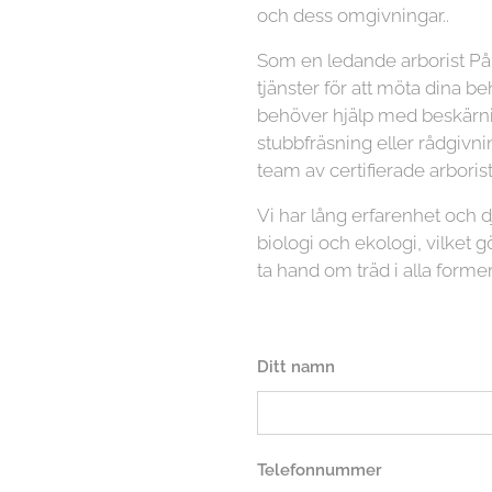
och dess omgivningar..
Som en ledande arborist På 
tjänster för att möta dina b
behöver hjälp med beskärnin
stubbfräsning eller rådgivni
team av certifierade arboriste
Vi har lång erfarenhet och
biologi och ekologi, vilket gö
ta hand om träd i alla former
Ditt namn
Telefonnummer