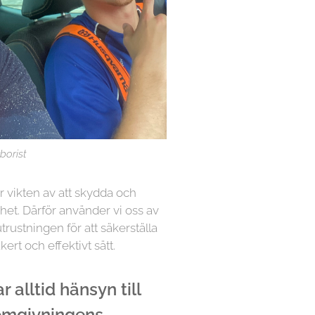
borist
år vikten av att skydda och
het. Därför använder vi oss av
rustningen för att säkerställa
kert och effektivt sätt.
 alltid hänsyn till
 omgivningens