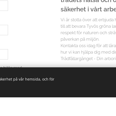
säkerhet i vårt arb
Vi är stolta över att erbjuda
till att bevara Tyvös gröna l
respekt för naturen och strä
påverkan på miljön.
Kontakta oss idag för att lä
hur vi kan hjälpa dig med d
Trädfällargänget - Din arbori
 ha hjälp med
säkerhet på vår hemsida, och för
Men det slutar inte där. Vi p
träd är unikt och kräver in
erbjuder vi skräddarsydda lö
oavsett storlek. Från små träd
kunskapen och erfarenheten 
trädvårdsprojekt.