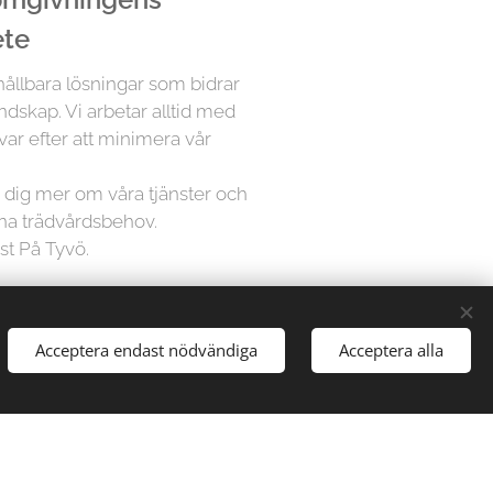
ete
 hållbara lösningar som bidrar
andskap. Vi arbetar alltid med
var efter att minimera vår
ra dig mer om våra tjänster och
ina trädvårdsbehov.
st På Tyvö.
å Trädfällargänget vet att varje
Acceptera endast nödvändiga
Acceptera alla
dividuell uppmärksamhet. Därför
sningar för varje projekt,
gårdar till stora parker, vi har
att hantera alla typer av