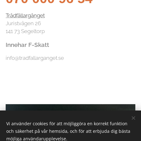
Trädfällargänget
Juristvägen 26
141 73 Segeltorp
Innehar F-Skatt
info@tradfallarganget.se
Vi använder cookies för att möjliggöra en korrekt funktion
och säkerhet på vår hemsida, och för att erbjuda dig bästa
möjliga användarupplevelse.