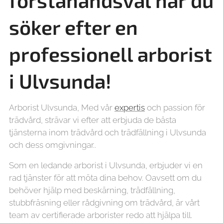
förstahandsval när du
söker efter en
professionell arborist
i Ulvsunda!
Arborist Ulvsunda, Med vår
expertis
och passion för
trädvård, strävar vi efter att erbjuda de bästa
tjänsterna inom trädvård och trädfällning i Ulvsunda
och dess omgivningar..
Som en ledande arborist i Ulvsunda, erbjuder vi en
rad tjänster för att möta dina behov. Oavsett om du
behöver hjälp med beskärning, trädfällning,
stubbfräsning eller rådgivning om trädvård, är vårt
team av certifierade arborister redo att hjälpa till.